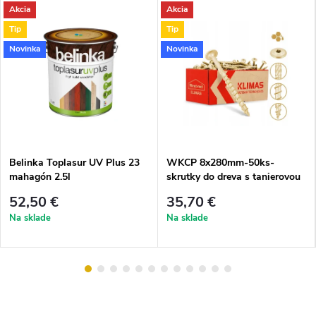
Akcia
Akcia
Tip
Tip
Novinka
Novinka
Belinka Toplasur UV Plus 23
WKCP 8x280mm-50ks-
mahagón 2.5l
skrutky do dreva s tanierovou
hlavou
52,50 €
35,70 €
Na sklade
Na sklade