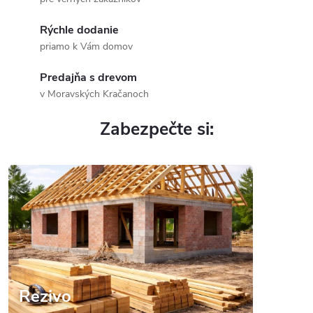
p
Rýchle dodanie
r
priamo k Vám domov
o
Predajňa s drevom
v Moravských Kračanoch
m
Zabezpečte si:
i
s
o
v
.
.
Rezivo