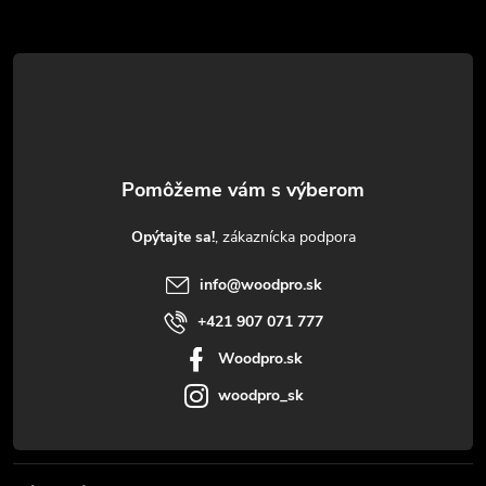
Z
á
p
ä
t
Opýtajte sa!
i
info
@
woodpro.sk
e
+421 907 071 777
Woodpro.sk
woodpro_sk