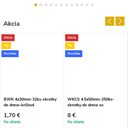
Akcia
Akcia
Akcia
Tip
Tip
Novinka
Novinka
BWK 4x30mm-32ks-skrutky
WKCS 4.5x50mm-250ks-
do drevo-krížové
skrutky do dreva so
zapustenou hlavou
1,70 €
8 €
Na sklade
Na sklade