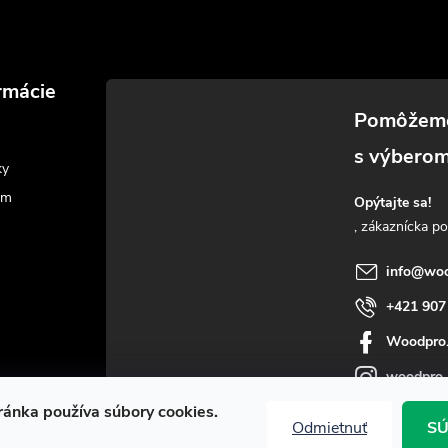
rmácie
ky
am
Opýtajte sa!
info
@
woo
+421 907
Woodpro
woodpro
ánka používa súbory cookies.
Odmietnuť
SÚ