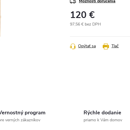
Možnosti doručenia
120 €
97,56 € bez DPH
Jednotková
cena:
Opýtať sa
Tlač
Vernostný program
Rýchle dodanie
pre verných zákazníkov
priamo k Vám domov