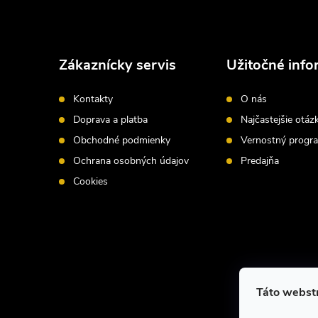
Z
á
Zákaznícky servis
Užitočné info
p
Kontakty
O nás
ä
Doprava a platba
Najčastejšie otáz
Obchodné podmienky
Vernostný progr
t
Ochrana osobných údajov
Predajňa
i
Cookies
e
Táto webstr