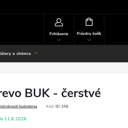
NÁKUPNÝ
KOŠÍK
Prázdny košík
Prihlásenie
átery a chémia
revo BUK - čerstvé
Kód:
ID-156
odrobnosti hodnotenia
11.8.2026