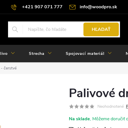
+421 907 071 777
info@woodpro.sk
HĽADAŤ
livo
Strecha
Spojovací materiál
N
- čerstvé
Palivové d
Neohodnotené
P
Na sklade