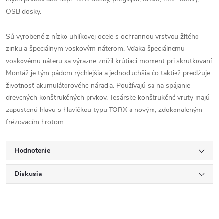
OSB dosky.
Sú vyrobené z nízko uhlíkovej ocele s ochrannou vrstvou žltého
zinku a špeciálnym voskovým náterom. Vďaka špeciálnemu
voskovému náteru sa výrazne znížil krútiaci moment pri skrutkovaní.
Montáž je tým pádom rýchlejšia a jednoduchšia čo taktiež predlžuje
životnosť akumulátorového náradia. Používajú sa na spájanie
drevených konštrukčných prvkov. Tesárske konštrukčné vruty majú
zapustenú hlavu s hlavičkou typu TORX a novým, zdokonaleným
frézovacím hrotom.
Hodnotenie
Diskusia