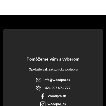
Z
á
p
ä
t
Opýtajte sa!
i
info
@
woodpro.sk
e
+421 907 071 777
Woodpro.sk
woodpro_sk