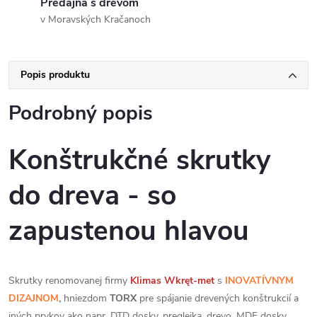
Predajňa s drevom
v Moravských Kračanoch
Popis produktu
Podrobný popis
Konštrukčné skrutky
do dreva - so
zapustenou hlavou
Skrutky renomovanej firmy
Klimas
Wkręt-met
s
INOVATÍVNYM
DIZAJNOM
,
hniezdom
TORX
pre spájanie drevených konštrukcií a
iných prvkov ako napr. DTD dosky, preglejka, drevo, MDF dosky,