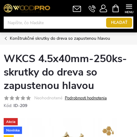
Prejsť
NÁKUPN
KOŠÍK
na
obsah
HĽADAŤ
Konštrukčné skrutky do dreva so zapustenou hlavou
WKCS 4.5x40mm-250ks-
skrutky do dreva so
zapustenou hlavou
Neohodnotené
Podrobnosti hodnotenia
Kód:
ID-209
Akcia
Novinka