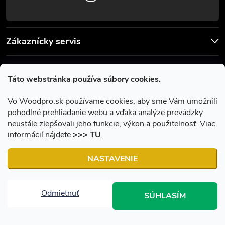
Zákaznícky servis
Užitočné informácie
Táto webstránka používa súbory cookies.
Facebook
Vo Woodpro.sk používame cookies, aby sme Vám umožnili
pohodlné prehliadanie webu a vďaka analýze prevádzky
neustále zlepšovali jeho funkcie, výkon a použiteľnosť. Viac
informácií nájdete
>>> TU
.
NASTAVENIE
Copyright 2026
Woodpro.sk
. Všetky práva vyhradené.
Upraviť
nastavenie cookies
Odmietnuť
SÚHLASÍM
Vytvoril Shoptet
|
Upravil Balkys