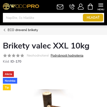
Prejsť
NÁKUPN
KOŠÍK
na
obsah
HĽADAŤ
ECO drevené brikety
Brikety valec XXL 10kg
Neohodnotené
Podrobnosti hodnotenia
Kód:
ID-170
Akcia
Novinka
Tip