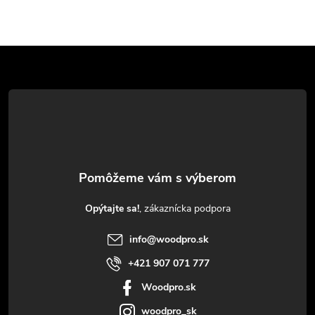
Z
á
p
ä
t
Opýtajte sa!
i
info
@
woodpro.sk
e
+421 907 071 777
Woodpro.sk
woodpro_sk