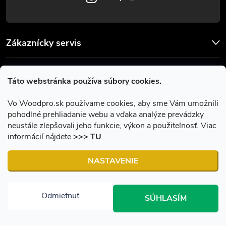
Zákaznícky servis
Užitočné informácie
Táto webstránka používa súbory cookies.
Facebook
Vo Woodpro.sk používame cookies, aby sme Vám umožnili
pohodlné prehliadanie webu a vďaka analýze prevádzky
neustále zlepšovali jeho funkcie, výkon a použiteľnosť. Viac
informácií nájdete
>>> TU
.
NASTAVENIE
Copyright 2026
Woodpro.sk
. Všetky práva vyhradené.
Upraviť
nastavenie cookies
Odmietnuť
SÚHLASÍM
Vytvoril Shoptet
|
Upravil Balkys