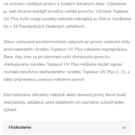
na ochranu všetkých prvkov z tvrdých listnatých driev. Vyberieme
ju, keď chceme lesklejší konečný vzhľad povrchu. Výrobok Toplasur
UV Plus kvôli svojej vysokej viskozite nekvapká zo štetca. Vyrábame
ho v 19 štandardných farebných odtieňoch.
Drevo vystavené poveternostným vplyvom pri prvom natieraní vždy
pred natieraním výrobku Toplasur UV Plus natrieme impregnáciou
Base. Aby sme sa pri obnovení vyhli stmavnutiu povrchu,
sfarbujúcemu výrobku Toplasur UV Plus môžeme dodať najviac
rovnaké množstvo bezfarebného výrobku Toplasur UV Plus č. 12, a
takto pripravenou zmesou natrieme povrch.
Keď natierame záhradný nábytok alebo drevené prvky, ktoré budú
mechanicky zaťažené, pred zaťažením ich necháme schnúť jeden
týždeň.
Hodnotenie