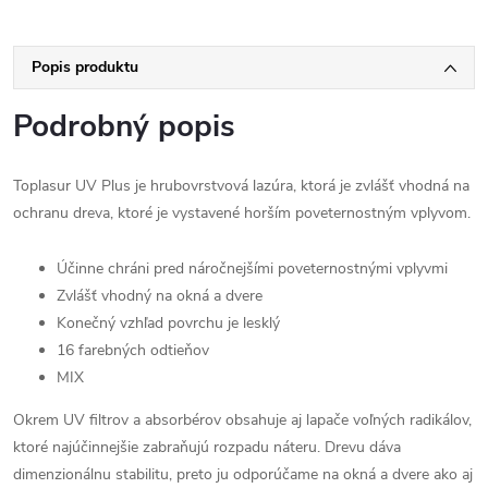
Popis produktu
Podrobný popis
Toplasur UV Plus je hrubovrstvová lazúra, ktorá je zvlášť vhodná na
ochranu dreva, ktoré je vystavené horším poveternostným vplyvom.
Účinne chráni pred náročnejšími poveternostnými vplyvmi
Zvlášť vhodný na okná a dvere
Konečný vzhľad povrchu je lesklý
16 farebných odtieňov
MIX
Okrem UV filtrov a absorbérov obsahuje aj lapače voľných radikálov,
ktoré najúčinnejšie zabraňujú rozpadu náteru. Drevu dáva
dimenzionálnu stabilitu, preto ju odporúčame na okná a dvere ako aj