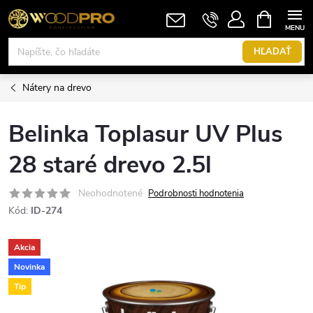
Prejsť
NÁKUPN
KOŠÍK
na
obsah
HĽADAŤ
Nátery na drevo
Belinka Toplasur UV Plus
28 staré drevo 2.5l
Neohodnotené
Podrobnosti hodnotenia
Kód:
ID-274
Akcia
Novinka
Tip