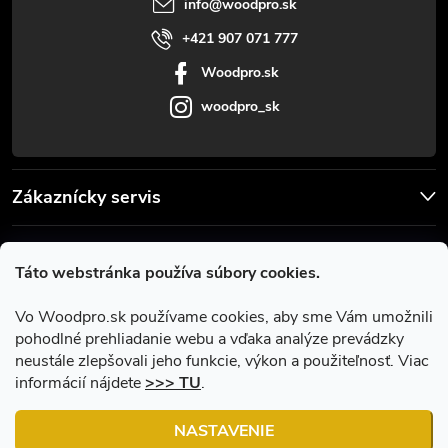
i
info
@
woodpro.sk
e
+421 907 071 777
Woodpro.sk
woodpro_sk
Zákaznícky servis
Užitočné informácie
Táto webstránka používa súbory cookies.
Facebook
Vo Woodpro.sk používame cookies, aby sme Vám umožnili
pohodlné prehliadanie webu a vďaka analýze prevádzky
neustále zlepšovali jeho funkcie, výkon a použiteľnosť. Viac
informácií nájdete
>>> TU
.
NASTAVENIE