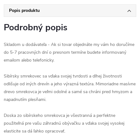
Popis produktu
Podrobný popis
Skladom u dodávateľa - Ak si tovar objednáte my vám ho doručíme
do 5-7 pracovných dní o presnom termíne budete informovaný
emailom alebo telefonicky.
Sibírsky smrekovec sa vďaka svojej tvrdosti a dlhej životnosti
odlišuje od iných drevín a jeho výrazná textúra. Mimoriadne masívne
drevo smrekovca je veľmi odolné a samé sa chráni pred hmyzom a
napadnutím plesňami.
Doska zo sibírskeho smrekovca je všestranná a perfektne
použiteľná pre vašu záhradnú obývačku a vďaka svojej vysokej
elasticite sa dá ľahko opracovať.