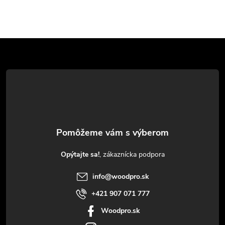
Z
á
p
ä
t
Opýtajte sa!
i
info
@
woodpro.sk
e
+421 907 071 777
Woodpro.sk