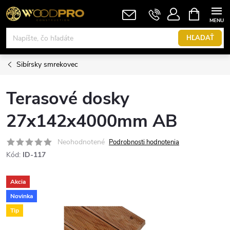
Prejsť
NÁKUPN
KOŠÍK
na
obsah
HĽADAŤ
Sibírsky smrekovec
Terasové dosky
27x142x4000mm AB
Neohodnotené
Podrobnosti hodnotenia
Kód:
ID-117
Akcia
Novinka
Tip