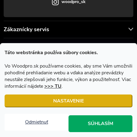
woodpro_sk
Zákaznícky servis
Užitočné informácie
Táto webstránka používa súbory cookies.
Facebook
Vo Woodpro.sk používame cookies, aby sme Vám umožnili
pohodlné prehliadanie webu a vďaka analýze prevádzky
neustále zlepšovali jeho funkcie, výkon a použiteľnosť. Viac
informácií nájdete
>>> TU
.
NASTAVENIE
Copyright 2026
Woodpro.sk
. Všetky práva vyhradené.
Upraviť
nastavenie cookies
Odmietnuť
SÚHLASÍM
Vytvoril Shoptet
|
Upravil Balkys