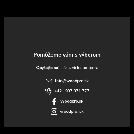
Z
á
p
ä
t
Opýtajte sa!
i
info
@
woodpro.sk
e
+421 907 071 777
Woodpro.sk
woodpro_sk