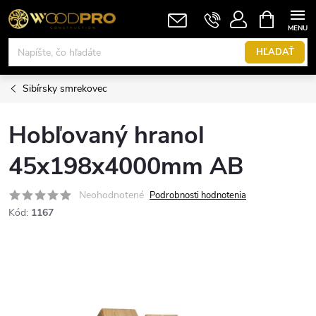
Prejsť
NÁKUPN
KOŠÍK
na
obsah
HĽADAŤ
Sibírsky smrekovec
Hobľovaný hranol
45x198x4000mm AB
Neohodnotené
Podrobnosti hodnotenia
Kód:
1167