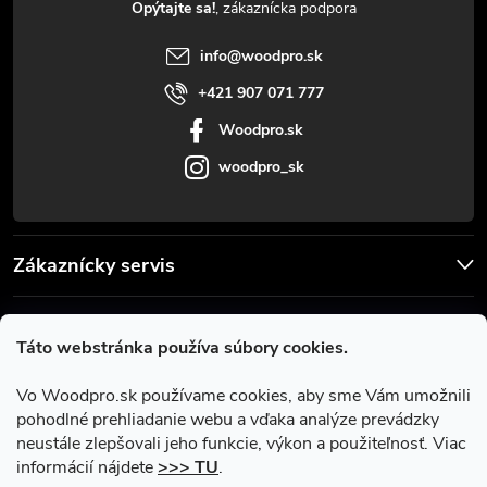
Opýtajte sa!
i
info
@
woodpro.sk
e
+421 907 071 777
Woodpro.sk
woodpro_sk
Zákaznícky servis
Užitočné informácie
Táto webstránka používa súbory cookies.
Facebook
Vo Woodpro.sk používame cookies, aby sme Vám umožnili
pohodlné prehliadanie webu a vďaka analýze prevádzky
neustále zlepšovali jeho funkcie, výkon a použiteľnosť. Viac
informácií nájdete
>>> TU
.