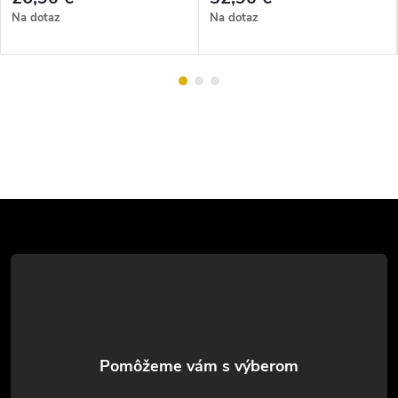
Na dotaz
Na dotaz
Z
á
p
ä
t