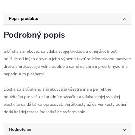
Popis produktu
Podrobný popis
Sibírsky smrekovec sa vďaka svojej tvrdosti a dlhej životnosti
odlišuje od iných drevín a jeho výrazná textúra. Mimoriadne masívne
drevo smrekovca je veľmi odolné a samé sa chráni pred hmyzom a
napadnutím plesňami.
Doska zo sibírskeho smrekovca je všestranná a perfektne
použiteľná pre vašu záhradnú obývačku a vďaka svojej vysokej
elasticite sa dá ľahko opracovať. Jej žltkastý až červenkastý odtieň
dodá každej terase individuálne vyžarovanie.
Hodnotenie