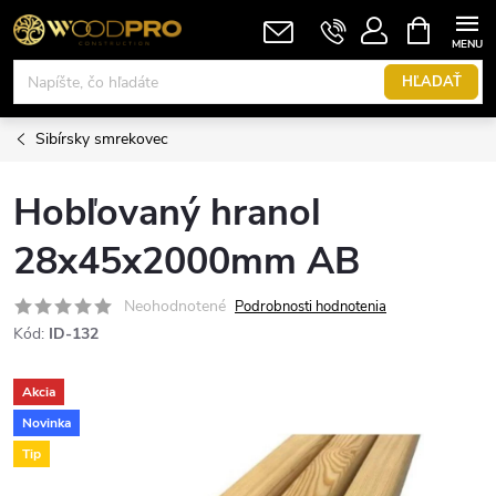
Prejsť
NÁKUPN
KOŠÍK
na
obsah
HĽADAŤ
Sibírsky smrekovec
Hobľovaný hranol
28x45x2000mm AB
Neohodnotené
Podrobnosti hodnotenia
Kód:
ID-132
Akcia
Novinka
Tip