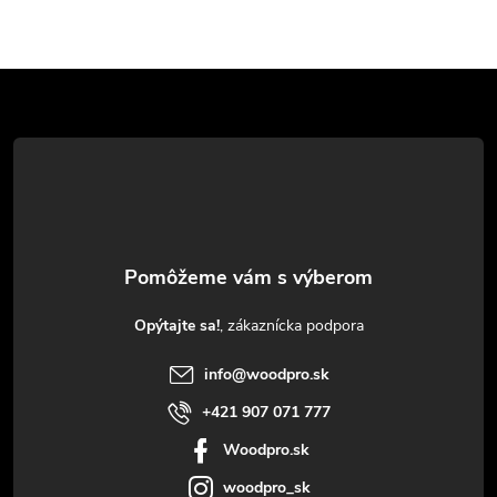
Z
á
p
ä
t
Opýtajte sa!
i
info
@
woodpro.sk
e
+421 907 071 777
Woodpro.sk
woodpro_sk