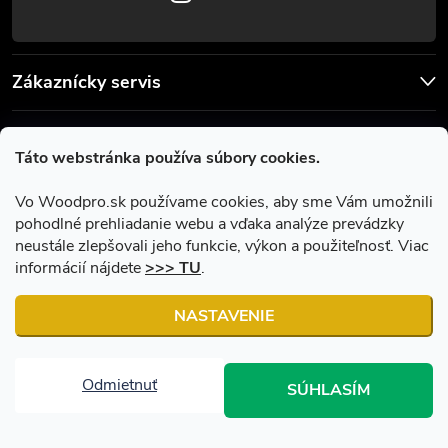
Zákaznícky servis
Užitočné informácie
Táto webstránka používa súbory cookies.
Facebook
Vo Woodpro.sk používame cookies, aby sme Vám umožnili
pohodlné prehliadanie webu a vďaka analýze prevádzky
neustále zlepšovali jeho funkcie, výkon a použiteľnosť. Viac
informácií nájdete
>>> TU
.
NASTAVENIE
Copyright 2026
Woodpro.sk
. Všetky práva vyhradené.
Upraviť
nastavenie cookies
Odmietnuť
SÚHLASÍM
Vytvoril Shoptet
|
Upravil Balkys