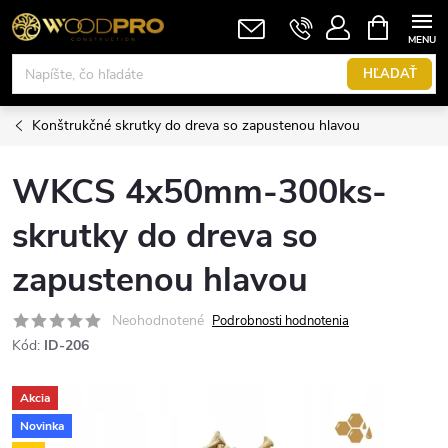
Prejsť
NÁKUPN
KOŠÍK
na
obsah
HĽADAŤ
Konštrukčné skrutky do dreva so zapustenou hlavou
WKCS 4x50mm-300ks-
skrutky do dreva so
zapustenou hlavou
Neohodnotené
Podrobnosti hodnotenia
Kód:
ID-206
Akcia
Novinka