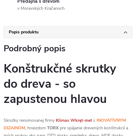
Predajňa s drevom
v Moravských Kračanoch
Popis produktu
Podrobný popis
Konštrukčné skrutky
do dreva - so
zapustenou hlavou
Skrutky renomovanej firmy
Klimas
Wkręt-met
s
INOVATÍVNYM
DIZAJNOM
,
hniezdom
TORX
pre spájanie drevených konštrukcií a
iných prvkov ako napr. DTD dosky, preglejka, drevo, MDF dosky,