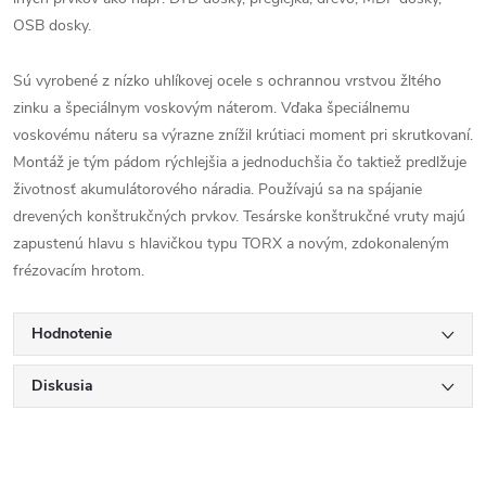
OSB dosky.
Sú vyrobené z nízko uhlíkovej ocele s ochrannou vrstvou žltého
zinku a špeciálnym voskovým náterom. Vďaka špeciálnemu
voskovému náteru sa výrazne znížil krútiaci moment pri skrutkovaní.
Montáž je tým pádom rýchlejšia a jednoduchšia čo taktiež predlžuje
životnosť akumulátorového náradia. Používajú sa na spájanie
drevených konštrukčných prvkov. Tesárske konštrukčné vruty majú
zapustenú hlavu s hlavičkou typu TORX a novým, zdokonaleným
frézovacím hrotom.
Hodnotenie
Diskusia