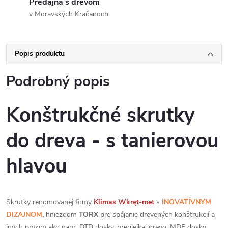
Predajňa s drevom
v Moravských Kračanoch
Popis produktu
Podrobný popis
Konštrukčné skrutky
do dreva - s tanierovou
hlavou
Skrutky renomovanej firmy
Klimas
Wkręt-met
s
INOVATÍVNYM
DIZAJNOM
,
hniezdom
TORX
pre spájanie drevených konštrukcií a
iných prvkov ako napr. DTD dosky, preglejka, drevo, MDF dosky,