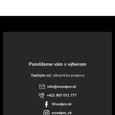
Z
á
p
ä
t
Opýtajte sa!
i
info
@
woodpro.sk
e
+421 907 071 777
Woodpro.sk
woodpro_sk