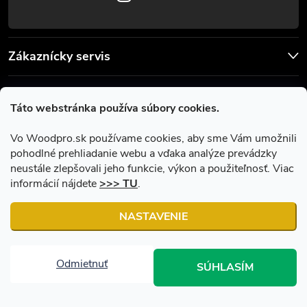
Zákaznícky servis
Užitočné informácie
Táto webstránka používa súbory cookies.
Facebook
Vo Woodpro.sk používame cookies, aby sme Vám umožnili
pohodlné prehliadanie webu a vďaka analýze prevádzky
neustále zlepšovali jeho funkcie, výkon a použiteľnosť. Viac
informácií nájdete
>>> TU
.
NASTAVENIE
Copyright 2026
Woodpro.sk
. Všetky práva vyhradené.
Upraviť
nastavenie cookies
Odmietnuť
SÚHLASÍM
Vytvoril Shoptet
|
Upravil Balkys