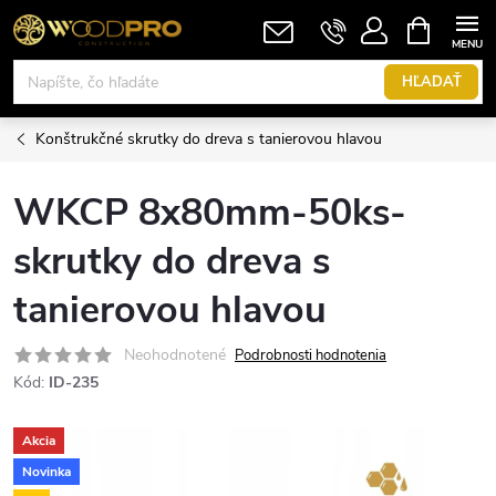
Prejsť
NÁKUPN
KOŠÍK
na
obsah
HĽADAŤ
Konštrukčné skrutky do dreva s tanierovou hlavou
WKCP 8x80mm-50ks-
skrutky do dreva s
tanierovou hlavou
Neohodnotené
Podrobnosti hodnotenia
Kód:
ID-235
Akcia
Novinka