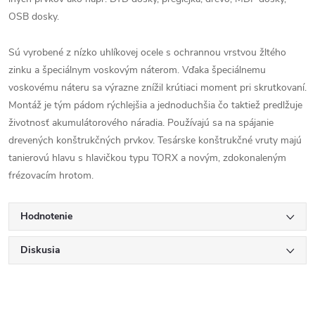
OSB dosky.
Sú vyrobené z nízko uhlíkovej ocele s ochrannou vrstvou žltého
zinku a špeciálnym voskovým náterom. Vďaka špeciálnemu
voskovému náteru sa výrazne znížil krútiaci moment pri skrutkovaní.
Montáž je tým pádom rýchlejšia a jednoduchšia čo taktiež predlžuje
životnosť akumulátorového náradia. Používajú sa na spájanie
drevených konštrukčných prvkov. Tesárske konštrukčné vruty majú
tanierovú hlavu s hlavičkou typu TORX a novým, zdokonaleným
frézovacím hrotom.
Hodnotenie
Diskusia