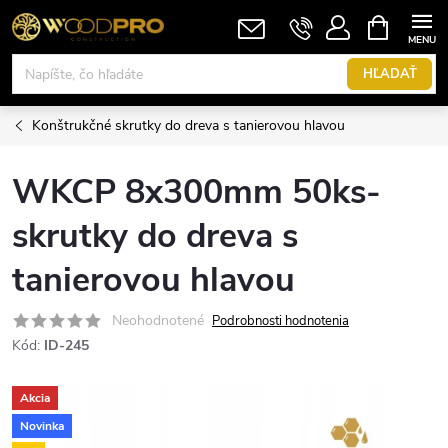
Prejsť
NÁKUPN
KOŠÍK
na
obsah
HĽADAŤ
Konštrukčné skrutky do dreva s tanierovou hlavou
WKCP 8x300mm 50ks-
skrutky do dreva s
tanierovou hlavou
Neohodnotené
Podrobnosti hodnotenia
Kód:
ID-245
Akcia
Novinka