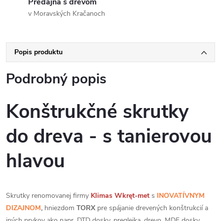
Predajňa s drevom
v Moravských Kračanoch
Popis produktu
Podrobný popis
Konštrukčné skrutky
do dreva - s tanierovou
hlavou
Skrutky renomovanej firmy
Klimas
Wkręt-met
s
INOVATÍVNYM
DIZAJNOM
,
hniezdom
TORX
pre spájanie drevených konštrukcií a
iných prvkov ako napr. DTD dosky, preglejka, drevo, MDF dosky,