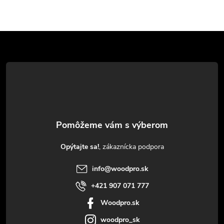
Z
á
p
ä
t
Opýtajte sa!
i
info
@
woodpro.sk
e
+421 907 071 777
Woodpro.sk
woodpro_sk