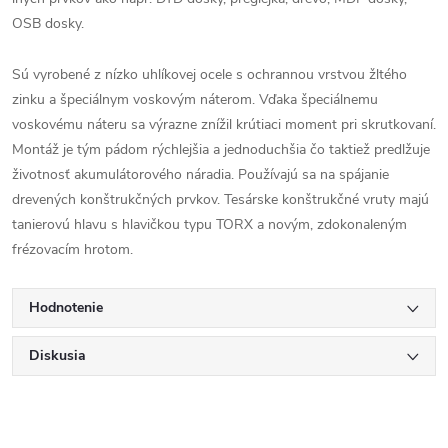
OSB dosky.
Sú vyrobené z nízko uhlíkovej ocele s ochrannou vrstvou žltého
zinku a špeciálnym voskovým náterom. Vďaka špeciálnemu
voskovému náteru sa výrazne znížil krútiaci moment pri skrutkovaní.
Montáž je tým pádom rýchlejšia a jednoduchšia čo taktiež predlžuje
životnosť akumulátorového náradia. Používajú sa na spájanie
drevených konštrukčných prvkov. Tesárske konštrukčné vruty majú
tanierovú hlavu s hlavičkou typu TORX a novým, zdokonaleným
frézovacím hrotom.
Hodnotenie
Diskusia