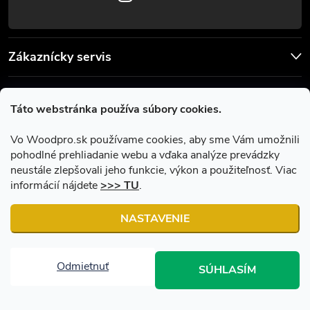
Zákaznícky servis
Užitočné informácie
Táto webstránka používa súbory cookies.
Facebook
Vo Woodpro.sk používame cookies, aby sme Vám umožnili
pohodlné prehliadanie webu a vďaka analýze prevádzky
neustále zlepšovali jeho funkcie, výkon a použiteľnosť. Viac
informácií nájdete
>>> TU
.
NASTAVENIE
Copyright 2026
Woodpro.sk
. Všetky práva vyhradené.
Upraviť
nastavenie cookies
Odmietnuť
SÚHLASÍM
Vytvoril Shoptet
|
Upravil Balkys