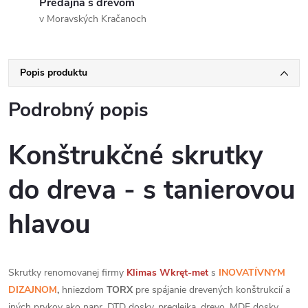
Predajňa s drevom
v Moravských Kračanoch
Popis produktu
Podrobný popis
Konštrukčné skrutky
do dreva - s tanierovou
hlavou
Skrutky renomovanej firmy
Klimas
Wkręt-met
s
INOVATÍVNYM
DIZAJNOM
,
hniezdom
TORX
pre spájanie drevených konštrukcií a
iných prvkov ako napr. DTD dosky, preglejka, drevo, MDF dosky,