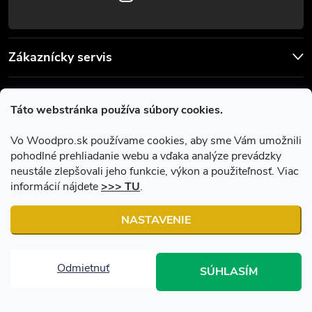
Zákaznícky servis
Užitočné informácie
Táto webstránka používa súbory cookies.
Facebook
Vo Woodpro.sk používame cookies, aby sme Vám umožnili
pohodlné prehliadanie webu a vďaka analýze prevádzky
neustále zlepšovali jeho funkcie, výkon a použiteľnosť. Viac
informácií nájdete
>>> TU
.
NASTAVENIE
Copyright 2026
Woodpro.sk
. Všetky práva vyhradené.
Upraviť
nastavenie cookies
Odmietnuť
SÚHLASÍM
Vytvoril Shoptet
|
Upravil Balkys