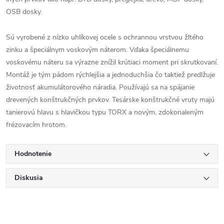
OSB dosky.
Sú vyrobené z nízko uhlíkovej ocele s ochrannou vrstvou žltého
zinku a špeciálnym voskovým náterom. Vďaka špeciálnemu
voskovému náteru sa výrazne znížil krútiaci moment pri skrutkovaní.
Montáž je tým pádom rýchlejšia a jednoduchšia čo taktiež predlžuje
životnosť akumulátorového náradia. Používajú sa na spájanie
drevených konštrukčných prvkov. Tesárske konštrukčné vruty majú
tanierovú hlavu s hlavičkou typu TORX a novým, zdokonaleným
frézovacím hrotom.
Hodnotenie
Diskusia