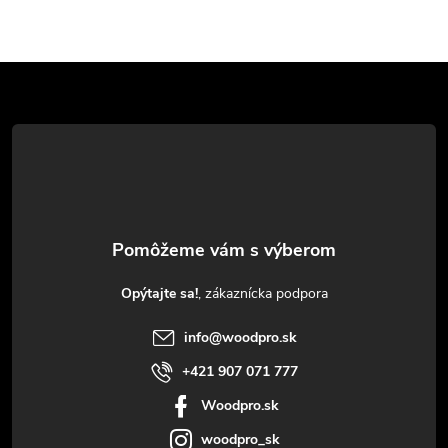
Z
á
p
ä
t
Opýtajte sa!
i
info
@
woodpro.sk
e
+421 907 071 777
Woodpro.sk
woodpro_sk