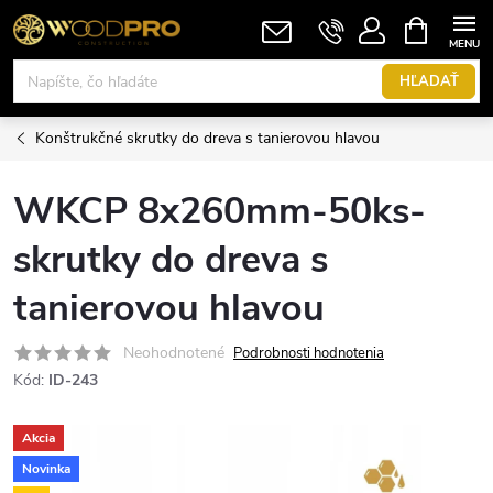
Prejsť
NÁKUPN
KOŠÍK
na
obsah
HĽADAŤ
Konštrukčné skrutky do dreva s tanierovou hlavou
WKCP 8x260mm-50ks-
skrutky do dreva s
tanierovou hlavou
Neohodnotené
Podrobnosti hodnotenia
Kód:
ID-243
Akcia
Novinka