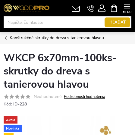
Prejsť
NÁKUPN
KOŠÍK
na
obsah
HĽADAŤ
Konštrukčné skrutky do dreva s tanierovou hlavou
WKCP 6x70mm-100ks-
skrutky do dreva s
tanierovou hlavou
Neohodnotené
Podrobnosti hodnotenia
Kód:
ID-228
Akcia
Novinka