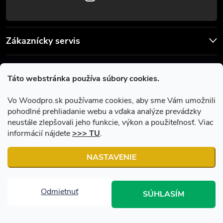
Zákaznícky servis
Užitočné informácie
Táto webstránka používa súbory cookies.
Facebook
Vo Woodpro.sk používame cookies, aby sme Vám umožnili
pohodlné prehliadanie webu a vďaka analýze prevádzky
neustále zlepšovali jeho funkcie, výkon a použiteľnosť. Viac
informácií nájdete
>>> TU
.
NASTAVENIE
Copyright 2026
Woodpro.sk
. Všetky práva vyhradené.
Upraviť
nastavenie cookies
Odmietnuť
SÚHLASÍM
Vytvoril Shoptet
|
Upravil Balkys