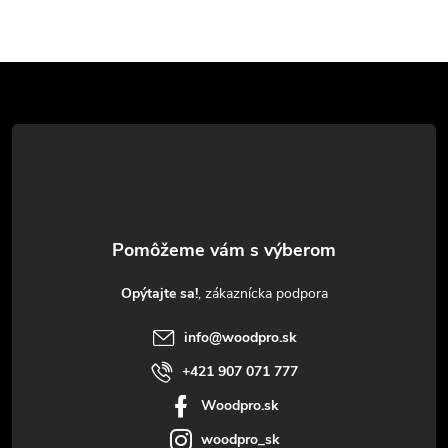
Z
á
p
ä
t
Opýtajte sa!
i
info
@
woodpro.sk
e
+421 907 071 777
Woodpro.sk
woodpro_sk