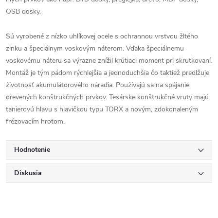
OSB dosky.
Sú vyrobené z nízko uhlíkovej ocele s ochrannou vrstvou žltého
zinku a špeciálnym voskovým náterom. Vďaka špeciálnemu
voskovému náteru sa výrazne znížil krútiaci moment pri skrutkovaní.
Montáž je tým pádom rýchlejšia a jednoduchšia čo taktiež predlžuje
životnosť akumulátorového náradia. Používajú sa na spájanie
drevených konštrukčných prvkov. Tesárske konštrukčné vruty majú
tanierovú hlavu s hlavičkou typu TORX a novým, zdokonaleným
frézovacím hrotom.
Hodnotenie
Diskusia