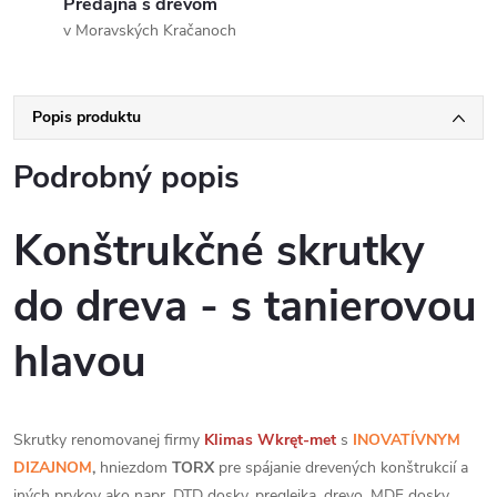
Predajňa s drevom
v Moravských Kračanoch
Popis produktu
Podrobný popis
Konštrukčné skrutky
do dreva - s tanierovou
hlavou
Skrutky renomovanej firmy
Klimas
Wkręt-met
s
INOVATÍVNYM
DIZAJNOM
,
hniezdom
TORX
pre spájanie drevených konštrukcií a
iných prvkov ako napr. DTD dosky, preglejka, drevo, MDF dosky,