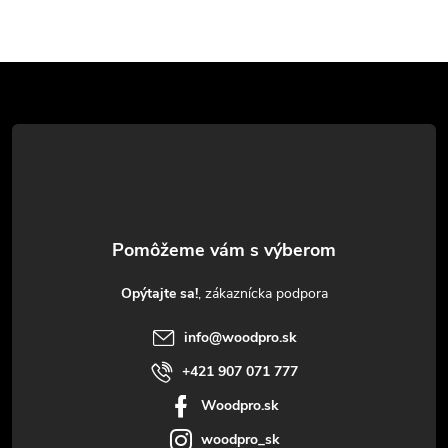
Z
á
p
ä
t
Opýtajte sa!
i
info
@
woodpro.sk
e
+421 907 071 777
Woodpro.sk
woodpro_sk