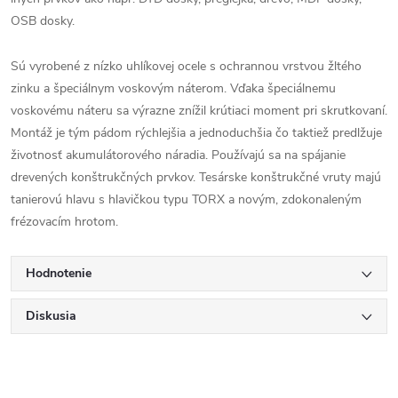
OSB dosky.
Sú vyrobené z nízko uhlíkovej ocele s ochrannou vrstvou žltého
zinku a špeciálnym voskovým náterom. Vďaka špeciálnemu
voskovému náteru sa výrazne znížil krútiaci moment pri skrutkovaní.
Montáž je tým pádom rýchlejšia a jednoduchšia čo taktiež predlžuje
životnosť akumulátorového náradia. Používajú sa na spájanie
drevených konštrukčných prvkov. Tesárske konštrukčné vruty majú
tanierovú hlavu s hlavičkou typu TORX a novým, zdokonaleným
frézovacím hrotom.
Hodnotenie
Diskusia