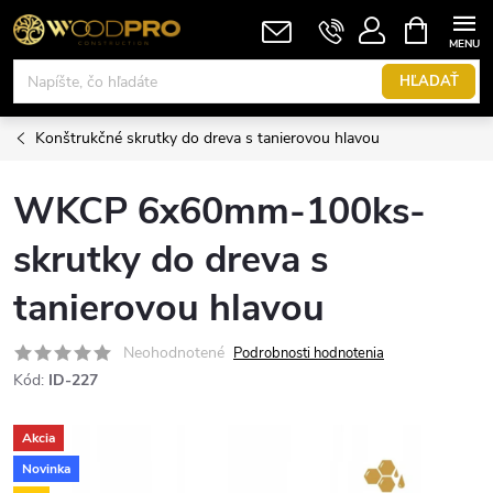
Prejsť
NÁKUPN
KOŠÍK
na
obsah
HĽADAŤ
Konštrukčné skrutky do dreva s tanierovou hlavou
WKCP 6x60mm-100ks-
skrutky do dreva s
tanierovou hlavou
Neohodnotené
Podrobnosti hodnotenia
Kód:
ID-227
Akcia
Novinka