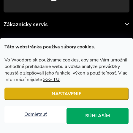
Zákaznícky servis
Užitočné informácie
Táto webstránka používa súbory cookies.
Facebook
Vo Woodpro.sk používame cookies, aby sme Vám umožnili
pohodlné prehliadanie webu a vďaka analýze prevádzky
neustále zlepšovali jeho funkcie, výkon a použiteľnosť. Viac
informácií nájdete
>>> TU
.
NASTAVENIE
Copyright 2026
Woodpro.sk
. Všetky práva vyhradené.
Upraviť
nastavenie cookies
Odmietnuť
SÚHLASÍM
Vytvoril Shoptet
|
Upravil Balkys