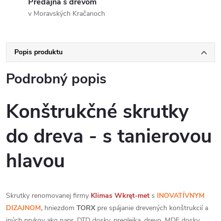
Predajňa s drevom
v Moravských Kračanoch
Popis produktu
Podrobný popis
Konštrukčné skrutky
do dreva - s tanierovou
hlavou
Skrutky renomovanej firmy
Klimas
Wkręt-met
s
INOVATÍVNYM
DIZAJNOM
,
hniezdom
TORX
pre spájanie drevených konštrukcií a
iných prvkov ako napr. DTD dosky, preglejka, drevo, MDF dosky,