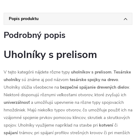
Popis produktu
Podrobný popis
Uholníky s prelisom
V tejto kategórii nájdete rôzne typy
uholníkov
s
prelisom
.
Tesárske
uholníky
sú známe aj pod názvom
tesárske
spojky
na
drevo
.
Uholníky slúžia všeobecne na
bezpečné
spájanie
drevených
dielov
.
Niektoré disponujú rôznymi veľkosťami otvorov, ktoré zvyšujú ich
univerzálnosť
a umožňujú upevnenie na rôzne typy spojovacích
hmoždiniek. Majú niekoľko typov otvorov, čo umožňuje použiť ich na
vzájomné spojenie prvkov pomocou klincov, skrutiek a skrutkových
spojov. Uholníky využijeme napríklad na stavbe pri
kotvení
či
spájaní
trámov, pri spájaní profilov strešných krovov či pri menších