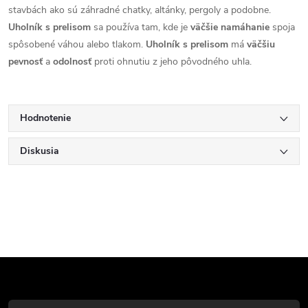
stavbách ako sú záhradné chatky, altánky, pergoly a podobne.
Uholník s prelisom
sa používa tam, kde je
väčšie
namáhanie
spoja
spôsobené váhou alebo tlakom.
Uholník s prelisom
má
väčšiu
pevnosť
a
odolnosť
proti ohnutiu z jeho pôvodného uhla.
Hodnotenie
Diskusia
Z
á