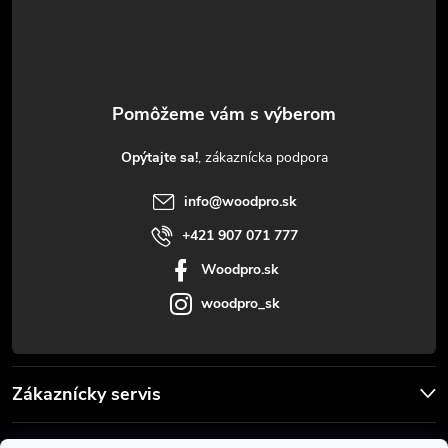
p
ä
t
Opýtajte sa!
i
info
@
woodpro.sk
e
+421 907 071 777
Woodpro.sk
woodpro_sk
Zákaznícky servis