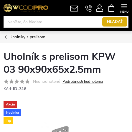
Prejsť
NÁKUPN
KOŠÍK
na
obsah
HĽADAŤ
Uholníky s prelisom
Uholník s prelisom KPW
03 90x90x65x2.5mm
Neohodnotené
Podrobnosti hodnotenia
Kód:
ID-316
Akcia
Novinka
Tip