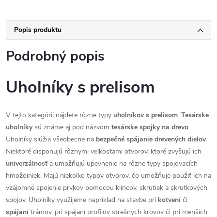
Popis produktu
Podrobný popis
Uholníky s prelisom
V tejto kategórii nájdete rôzne typy
uholníkov
s
prelisom
.
Tesárske
uholníky
sú známe aj pod názvom
tesárske
spojky
na
drevo
.
Uholníky slúžia všeobecne na
bezpečné
spájanie
drevených
dielov
.
Niektoré disponujú rôznymi veľkosťami otvorov, ktoré zvyšujú ich
univerzálnosť
a umožňujú upevnenie na rôzne typy spojovacích
hmoždiniek. Majú niekoľko typov otvorov, čo umožňuje použiť ich na
vzájomné spojenie prvkov pomocou klincov, skrutiek a skrutkových
spojov. Uholníky využijeme napríklad na stavbe pri
kotvení
či
spájaní
trámov, pri spájaní profilov strešných krovov či pri menších