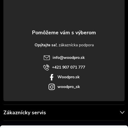
p
ä
t
Opýtajte sa!
i
info
@
woodpro.sk
e
+421 907 071 777
Woodpro.sk
woodpro_sk
Zákaznícky servis