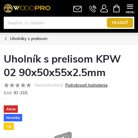
Prejsť
NÁKUPN
KOŠÍK
na
obsah
HĽADAŤ
Uholníky s prelisom
Uholník s prelisom KPW
02 90x50x55x2.5mm
Neohodnotené
Podrobnosti hodnotenia
Kód:
ID-315
Akcia
Novinka
Tip