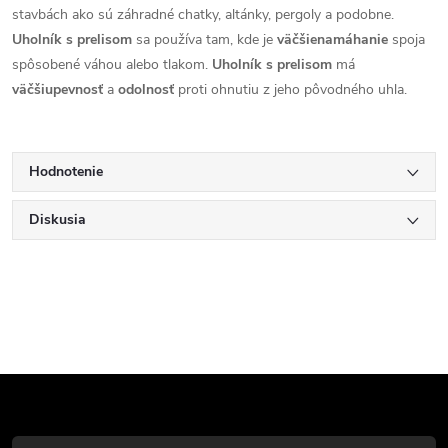
stavbách ako sú záhradné chatky, altánky, pergoly a podobne.
Uholník s prelisom
sa používa tam, kde je
väčšie
namáhanie
spoja
spôsobené váhou alebo tlakom.
Uholník s prelisom
má
väčšiu
pevnosť
a
odolnosť
proti ohnutiu z jeho pôvodného uhla.
Hodnotenie
Diskusia
Z
á