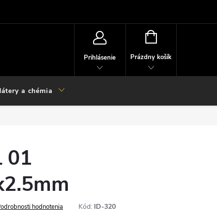
NÁKUPNÝ
KOŠÍK
Prázdny košík
Prihlásenie
átery a chémia
L 01
x2.5mm
Kód:
ID-320
odrobnosti hodnotenia