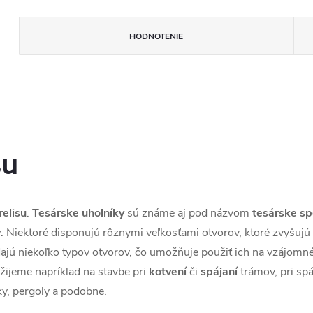
HODNOTENIE
su
relisu
.
Tesárske uholníky
sú známe aj pod názvom
tesárske
sp
v
. Niektoré disponujú rôznymi veľkosťami otvorov, ktoré zvyšujú
ajú niekoľko typov otvorov, čo umožňuje použiť ich na vzájom
užijeme napríklad na stavbe pri
kotvení
či
spájaní
trámov, pri spá
ky, pergoly a podobne.