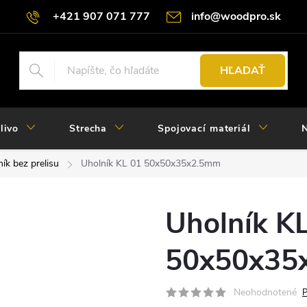
+421 907 071 777
info@woodpro.sk
HĽADAŤ
livo
Strecha
Spojovací materiál
N
ík bez prelisu
Uholník KL 01 50x50x35x2.5mm
Uholník K
50x50x35
Neohodnotené
P