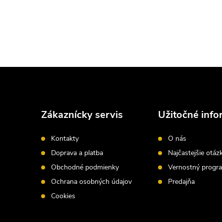
Z
á
Zákaznícky servis
Užitočné info
p
Kontakty
O nás
ä
Doprava a platba
Najčastejšie otáz
Obchodné podmienky
Vernostný progr
t
Ochrana osobných údajov
Predajňa
i
Cookies