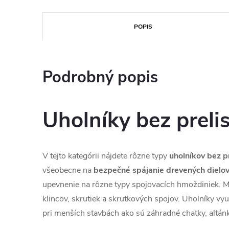
POPIS
Podrobný popis
Uholníky bez preli
V tejto kategórii nájdete rôzne typy
uholníkov
bez
p
všeobecne na
bezpečné
spájanie
drevených
dielo
upevnenie na rôzne typy spojovacích hmoždiniek. M
klincov, skrutiek a skrutkových spojov. Uholníky vy
pri menších stavbách ako sú záhradné chatky, altán