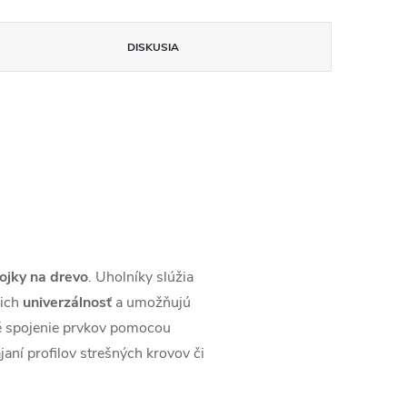
DISKUSIA
ojky
na
drevo
. Uholníky slúžia
 ich
univerzálnosť
a umožňujú
né spojenie prvkov pomocou
janí profilov strešných krovov či