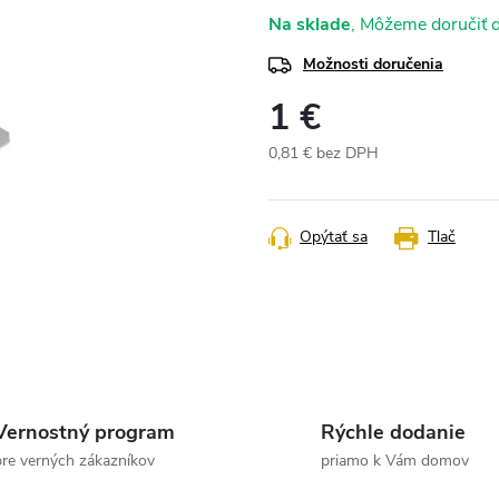
Na sklade
Možnosti doručenia
1 €
0,81 € bez DPH
Jednotková
cena:
Opýtať sa
Tlač
Vernostný program
Rýchle dodanie
pre verných zákazníkov
priamo k Vám domov