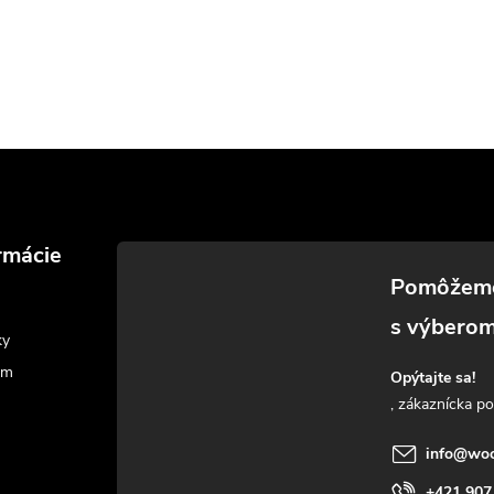
rmácie
ky
am
Opýtajte sa!
info
@
woo
+421 907