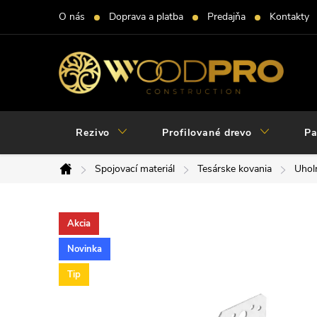
Prejsť
O nás
Doprava a platba
Predajňa
Kontakty
na
obsah
Rezivo
Profilované drevo
Pa
Spojovací materiál
Tesárske kovania
Uholn
Domov
Akcia
Novinka
Tip