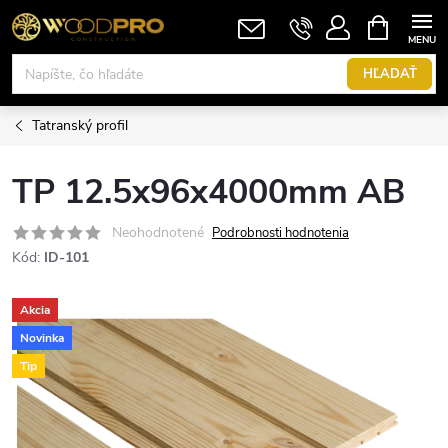
Prejsť
NÁKUPN
KOŠÍK
na
obsah
HĽADAŤ
Tatranský profil
TP 12.5x96x4000mm AB
Neohodnotené
Podrobnosti hodnotenia
Kód:
ID-101
Akcia
Novinka
Tip