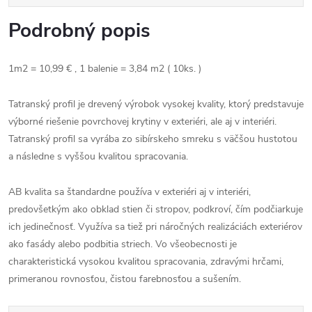
Podrobný popis
1m2 = 10,99 € , 1 balenie = 3,84 m2 ( 10ks. )
Tatranský profil je drevený výrobok vysokej kvality, ktorý predstavuje
výborné riešenie povrchovej krytiny v exteriéri, ale aj v interiéri.
Tatranský profil sa vyrába zo sibírskeho smreku s väčšou hustotou
a následne s vyššou kvalitou spracovania.
AB kvalita sa štandardne používa v exteriéri aj v interiéri,
predovšetkým ako obklad stien či stropov, podkroví, čím podčiarkuje
ich jedinečnosť. Využíva sa tiež pri náročných realizáciách exteriérov
ako fasády alebo podbitia striech. Vo všeobecnosti je
charakteristická vysokou kvalitou spracovania, zdravými hrčami,
primeranou rovnosťou, čistou farebnosťou a sušením.