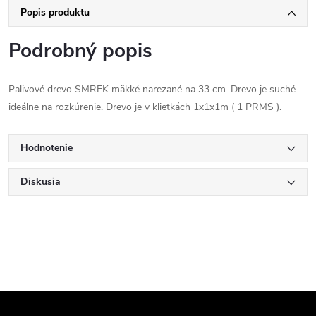
Popis produktu
Podrobný popis
Palivové drevo SMREK mäkké narezané na 33 cm. Drevo je suché
ideálne na rozkúrenie. Drevo je v klietkách 1x1x1m ( 1 PRMS ).
Hodnotenie
Diskusia
Z