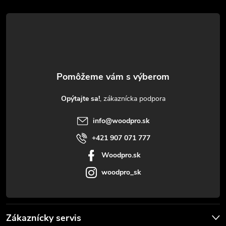
á
p
ä
t
Opýtajte sa!
i
info
@
woodpro.sk
e
+421 907 071 777
Woodpro.sk
woodpro_sk
Zákaznícky servis