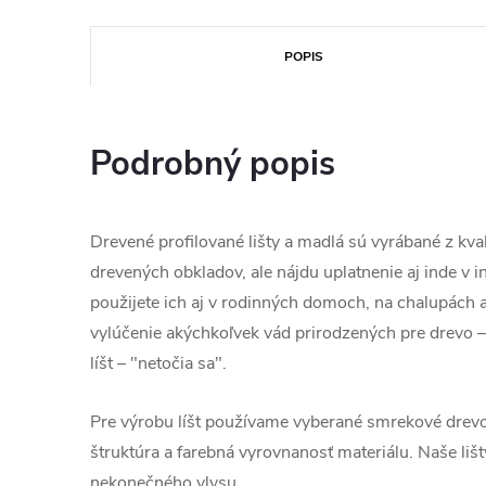
POPIS
Podrobný popis
Drevené profilované lišty a madlá sú vyrábané z kv
drevených obkladov, ale nájdu uplatnenie aj inde v 
použijete ich aj v rodinných domoch, na chalupách a
vylúčenie akýchkoľvek vád prirodzených pre drevo –
líšt – "netočia sa".
Pre výrobu líšt používame vyberané smrekové drevo
štruktúra a farebná vyrovnanosť materiálu. Naše li
nekonečného vlysu.