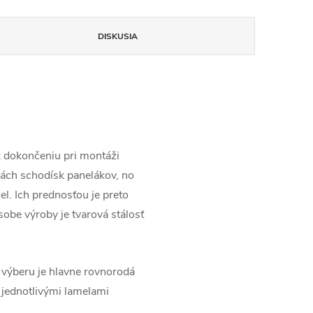
DISKUSIA
k dokončeniu pri montáži
ciách schodísk panelákov, no
l. Ich prednosťou je preto
obe výroby je tvarová stálosť
 výberu je hlavne rovnorodá
 jednotlivými lamelami