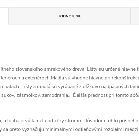
HODNOTENIE
alitného slovenského smrekového dreva. Lišty sú určené hlavne 
interiéroch a exteriéroch.Madlá sú vhodné hlavne pri rekonštruk
 chatách. Lišty a madlá sú vyrábané z dĺžkovo nadpájaných lamie
 sukov, zásmolkov, zamodrania... Ďalšia prednosť pri tomto spôs
, a to iba prvú lamelu od kôry stromu. Dôvodom tohto prísneho
šty sa preto vyznačujú minimálnymi odtieňovými rozdielmi medzi