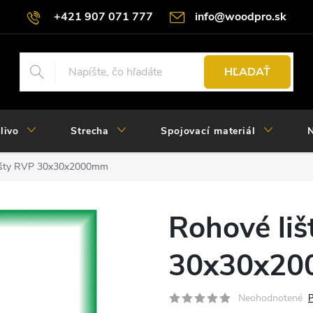
+421 907 071 777
info@woodpro.sk
HĽADAŤ
livo
Strecha
Spojovací materiál
N
išty RVP 30x30x2000mm
Rohové li
30x30x2
Neohodnotené
P