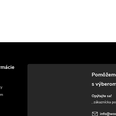
rmácie
ky
am
Opýtajte sa!
info
@
woo