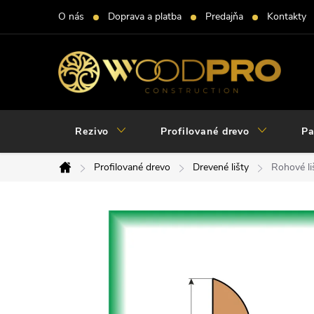
Prejsť
O nás
Doprava a platba
Predajňa
Kontakty
na
obsah
Rezivo
Profilované drevo
Pa
Profilované drevo
Drevené lišty
Rohové l
Domov