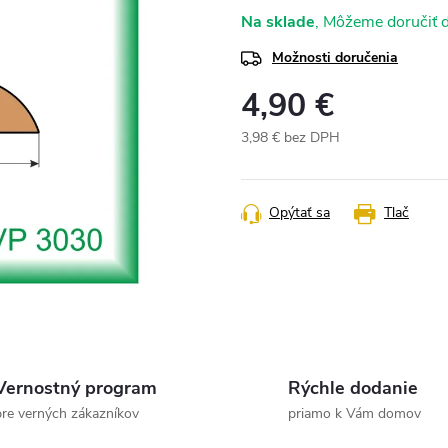
Na sklade
Možnosti doručenia
4,90 €
3,98 € bez DPH
Jednotková
cena:
Opýtať sa
Tlač
Vernostný program
Rýchle dodanie
pre verných zákazníkov
priamo k Vám domov