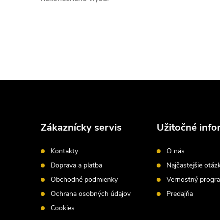
Z
á
Zákaznícky servis
Užitočné info
p
Kontakty
O nás
ä
Doprava a platba
Najčastejšie otáz
Obchodné podmienky
Vernostný progr
t
Ochrana osobných údajov
Predajňa
i
Cookies