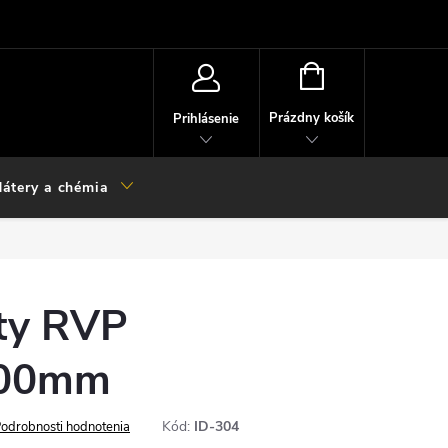
NÁKUPNÝ
KOŠÍK
Prázdny košík
Prihlásenie
átery a chémia
šty RVP
000mm
Kód:
ID-304
odrobnosti hodnotenia