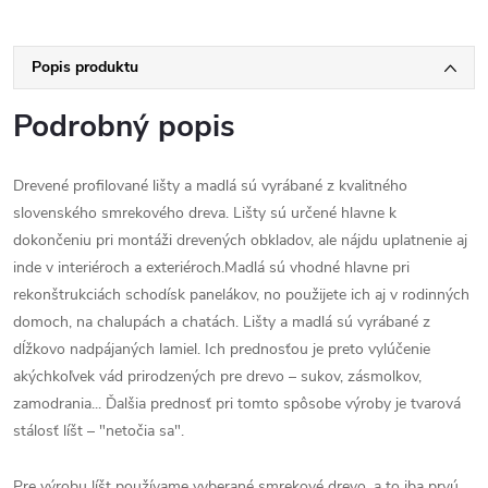
Popis produktu
Podrobný popis
Drevené profilované lišty a madlá sú vyrábané z kvalitného
slovenského smrekového dreva. Lišty sú určené hlavne k
dokončeniu pri montáži drevených obkladov, ale nájdu uplatnenie aj
inde v interiéroch a exteriéroch.Madlá sú vhodné hlavne pri
rekonštrukciách schodísk panelákov, no použijete ich aj v rodinných
domoch, na chalupách a chatách. Lišty a madlá sú vyrábané z
dĺžkovo nadpájaných lamiel. Ich prednosťou je preto vylúčenie
akýchkoľvek vád prirodzených pre drevo – sukov, zásmolkov,
zamodrania... Ďalšia prednosť pri tomto spôsobe výroby je tvarová
stálosť líšt – "netočia sa".
Pre výrobu líšt používame vyberané smrekové drevo, a to iba prvú