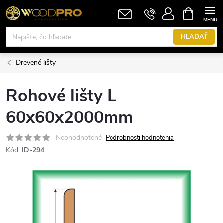
Prejsť
NÁKUPN
KOŠÍK
na
obsah
HĽADAŤ
Drevené lišty
Rohové lišty L
60x60x2000mm
Neohodnotené
Podrobnosti hodnotenia
Kód:
ID-294