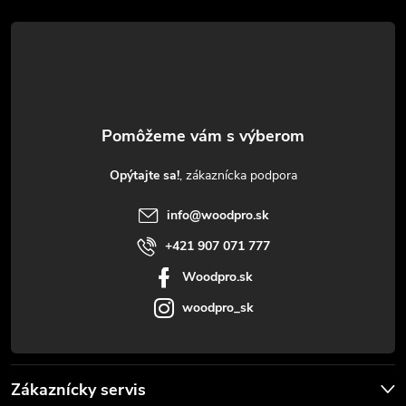
á
p
ä
t
Opýtajte sa!
i
info
@
woodpro.sk
e
+421 907 071 777
Woodpro.sk
woodpro_sk
Zákaznícky servis