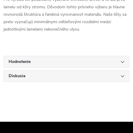
lamelu od kôry stromu. Dôvodom tohto prísneho výberu je hlavne
rovnorodá štruktúra a farebná vyrovnanosť materiálu. Naše lišty sa
preto vyznačujú minimálnymi odtieňovými rozdielmi medzi
jednotlivými lamelami nekonečného vlysu.
Hodnotenie
Diskusia
Z