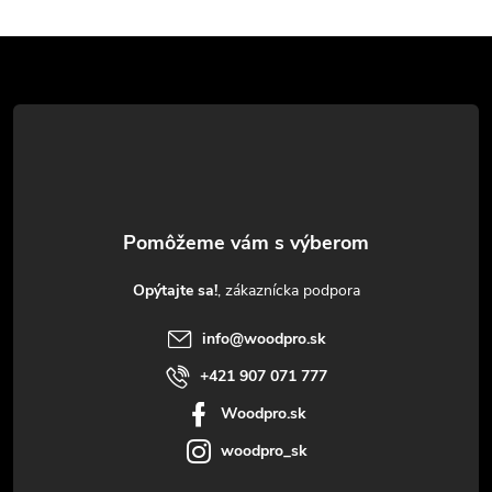
Z
á
p
ä
t
Opýtajte sa!
i
info
@
woodpro.sk
e
+421 907 071 777
Woodpro.sk
woodpro_sk