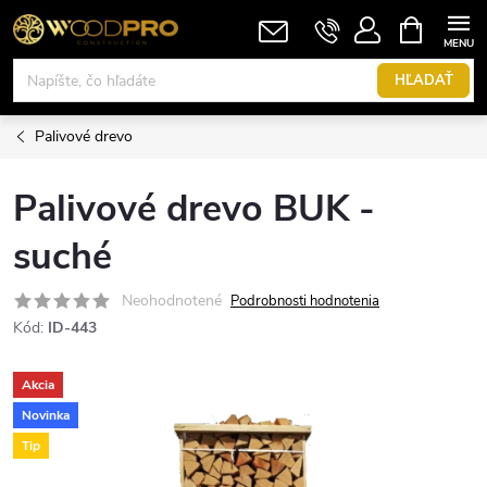
Prejsť
NÁKUPN
KOŠÍK
na
obsah
HĽADAŤ
Palivové drevo
Palivové drevo BUK -
suché
Neohodnotené
Podrobnosti hodnotenia
Kód:
ID-443
Akcia
Novinka
Tip