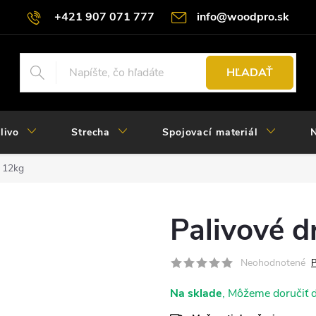
+421 907 071 777
info@woodpro.sk
HĽADAŤ
livo
Strecha
Spojovací materiál
N
 12kg
Palivové 
Neohodnotené
P
Na sklade