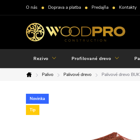
Prejsť
O nás
Doprava a platba
Predajňa
Kontakty
na
obsah
Rezivo
Profilované drevo
Pa
Palivo
Palivové drevo
Palivové drevo BUK
Domov
Novinka
Tip