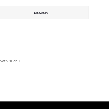
DISKUSIA
vať v suchu.