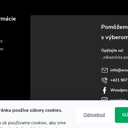
rmácie
ky
am
Opýtajte sa!
info
@
woo
+421 907
Woodpro
woodpro
ánka používa súbory cookies.
Odmietnuť
SÚ
.sk používame cookies, aby sme