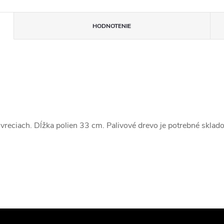
HODNOTENIE
vreciach.
Dĺžka polien 33 cm. Palivové drevo je potrebné sklado