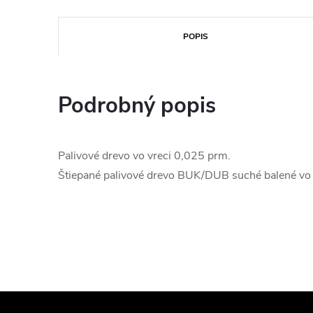
POPIS
Podrobný popis
Palivové drevo vo vreci 0,025 prm.
Štiepané palivové drevo BUK/DUB suché balené vo 
Z