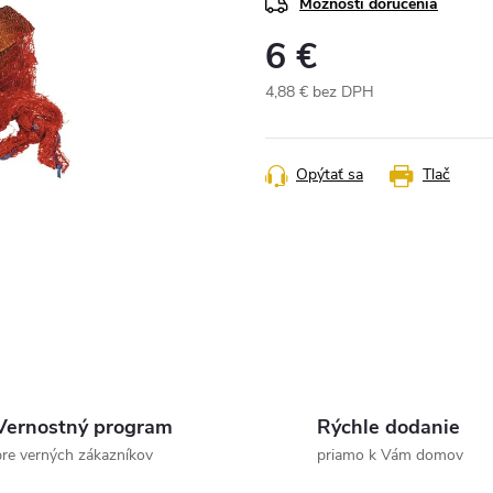
Možnosti doručenia
6 €
4,88 € bez DPH
Jednotková
cena:
Opýtať sa
Tlač
Vernostný program
Rýchle dodanie
pre verných zákazníkov
priamo k Vám domov