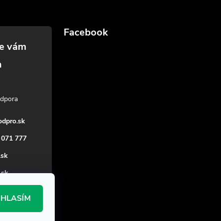
Facebook
dpro.sk
 071 777
.sk
_sk
HLASÍM