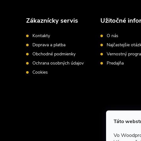
á
Zákaznícky servis
Užitočné info
p
Kontakty
O nás
ä
Doprava a platba
Najčastejšie otáz
Obchodné podmienky
Vernostný progr
t
Ochrana osobných údajov
Predajňa
i
Cookies
e
Táto webstr
Vo Woodpro