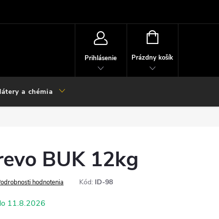
NÁKUPNÝ
KOŠÍK
Prázdny košík
Prihlásenie
átery a chémia
drevo BUK 12kg
Kód:
ID-98
odrobnosti hodnotenia
11.8.2026