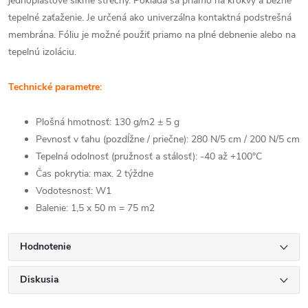
jednoplášťové šikmé strechy. Pokladá sa priamo na krokvy a bežné
tepelné zaťaženie. Je určená ako univerzálna kontaktná podstrešná
membrána. Fóliu je možné použiť priamo na plné debnenie alebo na
tepelnú izoláciu.
Technické parametre:
Plošná hmotnosť: 130 g/m2 ± 5 g
Pevnosť v ťahu (pozdĺžne / priečne): 280 N/5 cm / 200 N/5 cm
Tepelná odolnosť (pružnosť a stálosť): -40 až +100°C
Čas pokrytia: max. 2 týždne
Vodotesnosť: W1
Balenie: 1,5 x 50 m = 75 m2
Hodnotenie
Diskusia