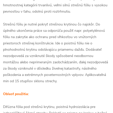
hmotnostnej kategórii trvanlivú, veľmi silnú strešnú fóliu s vysokou
pevnosťou v ťahu, odolnú proti roztrhnutiu.
Strešnú fóliu je nutné pokryť strešnou krytinou čo najskôr. Do
úplného ukončenia práce sa odporúča použiť napr. polyetylénovú
fóliu na zakrytie ako ochranu pred vlhkosťou vo vnútorných
priestoroch strešnej konštrukcie. Ide o poistnú fóliu nie o
plnohodnotnú krytinu odolávajúcu priamemu dažďu. Dodávateľ
nezodpovedá za vzniknuté škody spôsobené neodbornou
montážou alebo neprimeraným zaobchádzaním, ďalej nezodpovedá
za škody vzniknuté v dôsledku živelnej katastrofy, násilného
poškodenia a extrémnych poveternostných vplyvov. Aplikovateľná
min od 15 stupňov sklonu strechy.
Oblasť použitia:
Difúzna fólia pod strešnú krytinu, poistná hydroizolácia pre