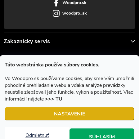
Woodpro.sk
woodpro_sk
Zákaznícky servis
Užitočné informácie
Táto webstránka používa súbory cookies.
Facebook
Vo Woodpro.sk používame cookies, aby sme Vám umožnili
pohodlné prehliadanie webu a vďaka analýze prevádzky
neustále zlepšovali jeho funkcie, výkon a použiteľnosť. Viac
informácií nájdete
>>> TU
.
NASTAVENIE
Copyright 2026
Woodpro.sk
. Všetky práva vyhradené.
Upraviť
nastavenie cookies
Odmietnuť
SÚHLASÍM