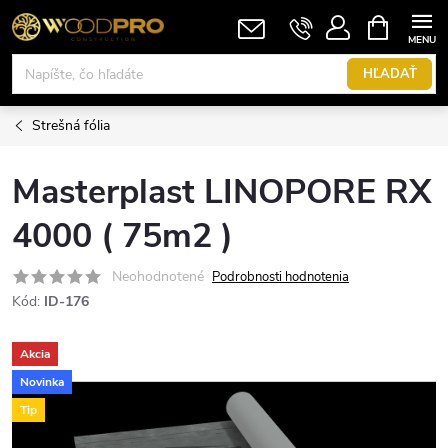
Prejsť
NÁKUPN
KOŠÍK
na
obsah
HĽADAŤ
Strešná fólia
Masterplast LINOPORE RX
4000 ( 75m2 )
Neohodnotené
Podrobnosti hodnotenia
Kód:
ID-176
Akcia
Novinka
Tip