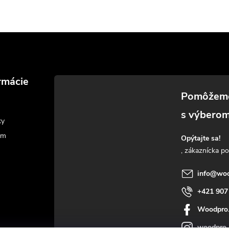
rmácie
ky
am
Opýtajte sa!
info
@
woo
+421 907
Woodpro
woodpro