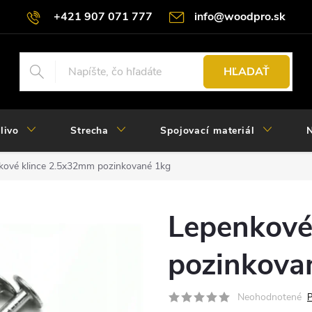
+421 907 071 777
info@woodpro.sk
HĽADAŤ
livo
Strecha
Spojovací materiál
N
kové klince 2.5x32mm pozinkované 1kg
Lepenkové
pozinkova
Neohodnotené
P