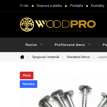
Prejsť
O nás
Doprava a platba
Predajňa
Kontakty
na
obsah
Rezivo
Profilované drevo
Pa
Spojovací materiál
Stavebné klince
Lepen
Domov
Akcia
Novinka