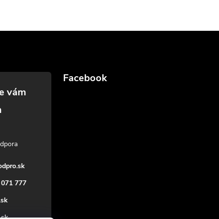
Facebook
dpro.sk
 071 777
.sk
_sk