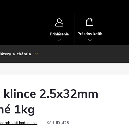
NÁKUPNÝ
KOŠÍK
Prázdny košík
Prihlásenie
átery a chémia
 klince 2.5x32mm
né 1kg
Kód:
ID-428
odrobnosti hodnotenia