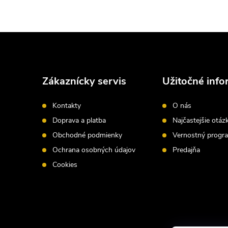
Z
á
Zákaznícky servis
Užitočné info
p
Kontakty
O nás
ä
Doprava a platba
Najčastejšie otáz
Obchodné podmienky
Vernostný progr
t
Ochrana osobných údajov
Predajňa
i
Cookies
e