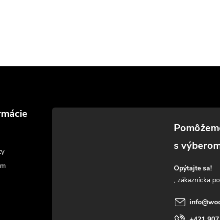
rmácie
ky
am
Opýtajte sa!
info
@
woo
+421 907