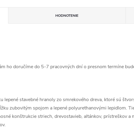
HODNOTENIE
vám ho doručíme do 5-7 pracovných dní o presnom termíne bud
u lepené stavebné hranoly zo smrekového dreva, ktoré sú štvor
žku zubovitým spojom a lepené polyurethanovými lepidlom. Tie
sné konštrukcie striech, drevostavieb, altánkov, prístreškov a m
ov.