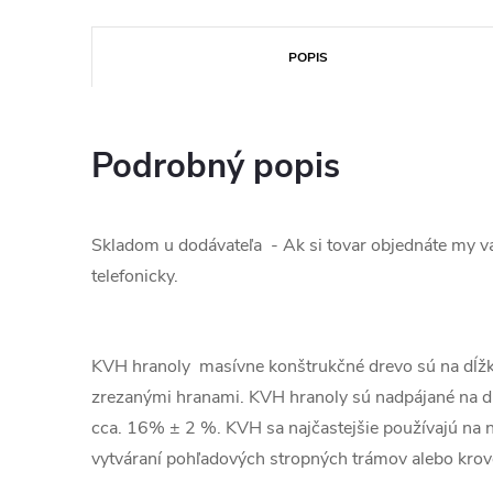
POPIS
Podrobný popis
Skladom u dodávateľa - Ak si tovar objednáte my 
telefonicky.
KVH hranoly masívne konštrukčné drevo sú na dĺžk
zrezanými hranami. KVH hranoly sú nadpájané na dĺ
cca. 16% ± 2 %. KVH sa najčastejšie používajú na no
vytváraní pohľadových stropných trámov alebo krov