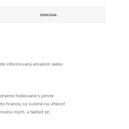
DISKUSIA
ete informovaný emailom alebo
stranne hobľované s jemne
to hranoly sú sušené na vlhkosť
noho iných, a taktiež pri