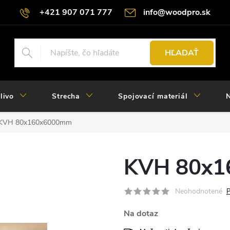
+421 907 071 777
info@woodpro.sk
HĽADAŤ
livo
Strecha
Spojovací materiál
N
KVH 80x160x6000mm
KVH 80x
Neohodnotené
P
Na dotaz