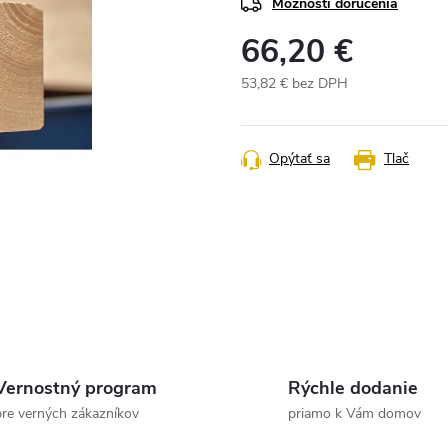
Možnosti doručenia
66,20 €
53,82 € bez DPH
Jednotková
cena:
Opýtať sa
Tlač
Vernostný program
Rýchle dodanie
pre verných zákazníkov
priamo k Vám domov