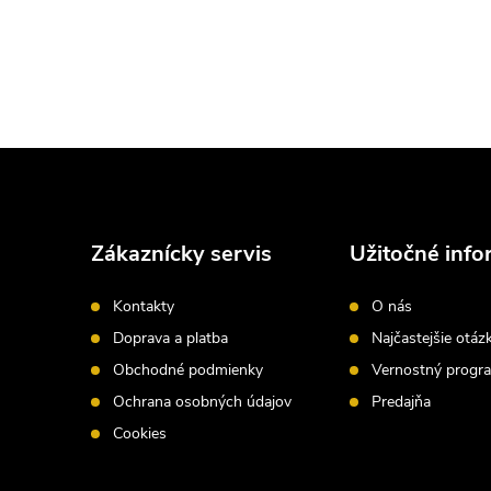
Z
á
Zákaznícky servis
Užitočné info
p
Kontakty
O nás
ä
Doprava a platba
Najčastejšie otáz
Obchodné podmienky
Vernostný progr
t
Ochrana osobných údajov
Predajňa
i
Cookies