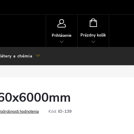
NÁKUPNÝ
KOŠÍK
Prázdny košík
Prihlásenie
átery a chémia
160x6000mm
Kód:
ID-139
odrobnosti hodnotenia