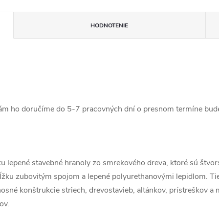
HODNOTENIE
vám ho doručíme do 5-7 pracovných dní o presnom termíne bud
u lepené stavebné hranoly zo smrekového dreva, ktoré sú štvor
žku zubovitým spojom a lepené polyurethanovými lepidlom. Tie
sné konštrukcie striech, drevostavieb, altánkov, prístreškov a m
ov.