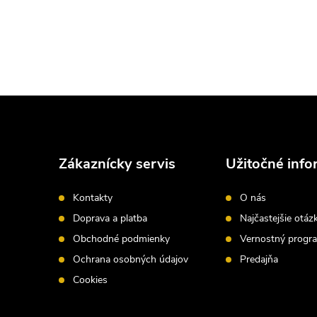
Z
á
Zákaznícky servis
Užitočné info
p
Kontakty
O nás
ä
Doprava a platba
Najčastejšie otáz
Obchodné podmienky
Vernostný progr
t
Ochrana osobných údajov
Predajňa
i
Cookies