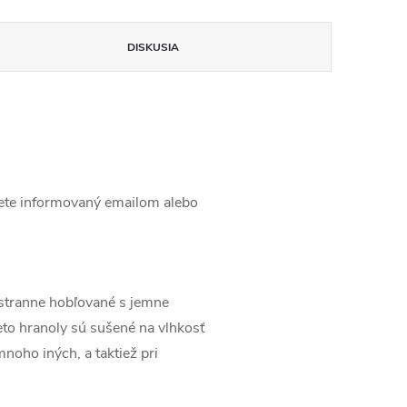
DISKUSIA
ete informovaný emailom alebo
stranne hobľované s jemne
to hranoly sú sušené na vlhkosť
noho iných, a taktiež pri