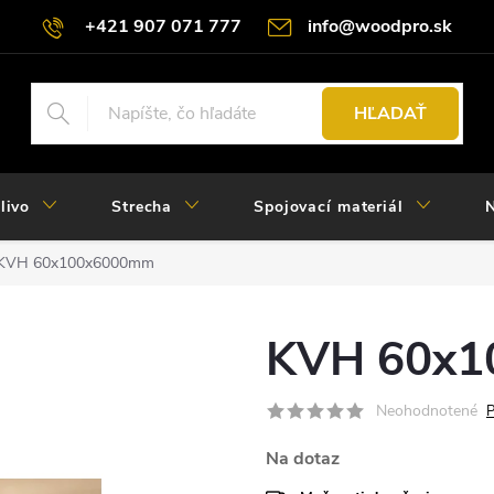
+421 907 071 777
info@woodpro.sk
HĽADAŤ
livo
Strecha
Spojovací materiál
N
KVH 60x100x6000mm
KVH 60x
Neohodnotené
P
Na dotaz