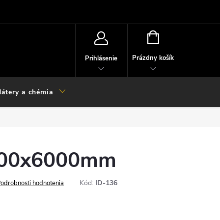
NÁKUPNÝ
KOŠÍK
Prázdny košík
Prihlásenie
átery a chémia
100x6000mm
Kód:
ID-136
odrobnosti hodnotenia