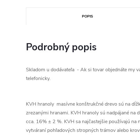
POPIS
Podrobný popis
Skladom u dodávateľa - Ak si tovar objednáte my 
telefonicky.
KVH hranoly masívne konštrukčné drevo sú na dĺžk
zrezanými hranami. KVH hranoly sú nadpájané na dĺ
cca. 16% ± 2 %. KVH sa najčastejšie používajú na no
vytváraní pohľadových stropných trámov alebo krov