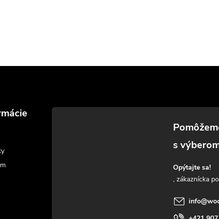
rmácie
ky
am
Opýtajte sa!
info
@
woo
+421 907