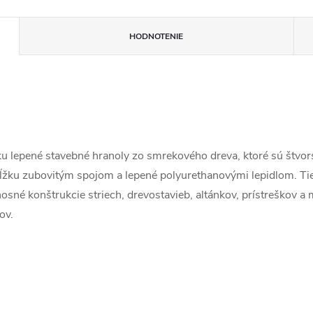
HODNOTENIE
u lepené stavebné hranoly zo smrekového dreva, ktoré sú štvor
žku zubovitým spojom a lepené polyurethanovými lepidlom. Tie
sné konštrukcie striech, drevostavieb, altánkov, prístreškov a m
ov.