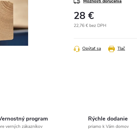
Možnosti doručenia
28 €
22,76 € bez DPH
Jednotková
cena:
Opýtať sa
Tlač
Vernostný program
Rýchle dodanie
pre verných zákazníkov
priamo k Vám domov