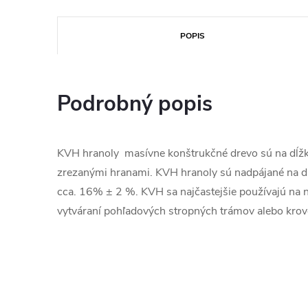
POPIS
Podrobný popis
KVH hranoly masívne konštrukčné drevo sú na dĺžk
zrezanými hranami. KVH hranoly sú nadpájané na dĺ
cca. 16% ± 2 %. KVH sa najčastejšie používajú na no
vytváraní pohľadových stropných trámov alebo krov