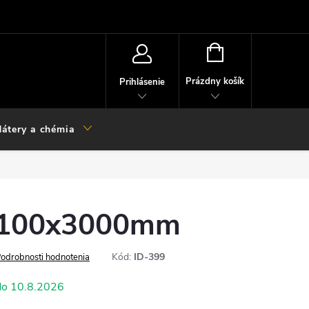
NÁKUPNÝ
KOŠÍK
Prázdny košík
Prihlásenie
átery a chémia
x100x3000mm
Kód:
ID-399
odrobnosti hodnotenia
10.8.2026