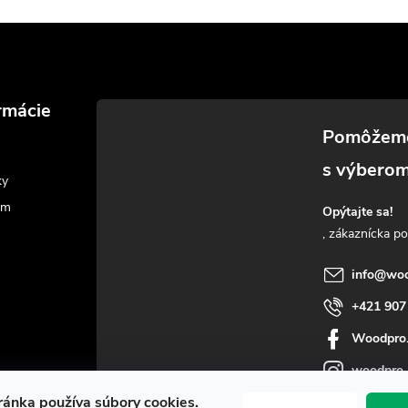
rmácie
ky
am
Opýtajte sa!
info
@
woo
+421 907
Woodpro
woodpro
ánka používa súbory cookies.