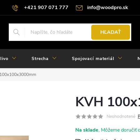
+421 907 071 777
info@woodpro.sk
HĽADAŤ
livo
Strecha
Spojovací materiál
N
100x100x3000mm
KVH 100
Neohodnotené
P
Na sklade