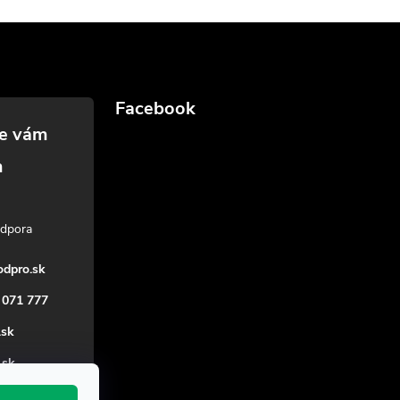
Facebook
dpro.sk
 071 777
.sk
_sk