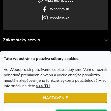
e
+421 907 071 777
Woodpro.sk
woodpro_sk
Zákaznícky servis
Užitočné informácie
Táto webstránka používa súbory cookies.
Facebook
Vo Woodpro.sk používame cookies, aby sme Vám umožnili
pohodlné prehliadanie webu a vďaka analýze prevádzky
neustále zlepšovali jeho funkcie, výkon a použiteľnosť. Viac
informácií nájdete
>>> TU
.
NASTAVENIE
Copyright 2026
Woodpro.sk
. Všetky práva vyhradené.
Upraviť
nastavenie cookies