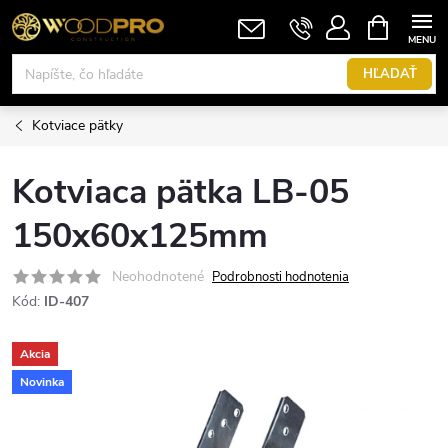
Prejsť
NÁKUPN
KOŠÍK
na
obsah
HĽADAŤ
Kotviace pätky
Kotviaca pätka LB-05
150x60x125mm
Neohodnotené
Podrobnosti hodnotenia
Kód:
ID-407
Akcia
Novinka