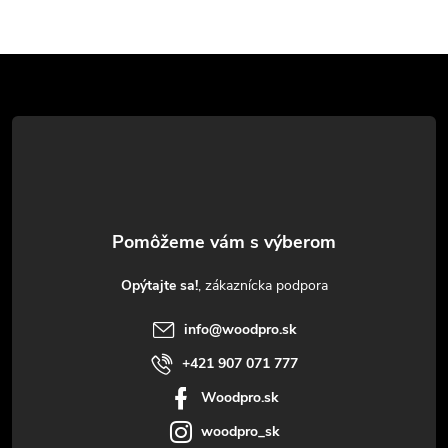
Z
á
p
ä
t
Opýtajte sa!
i
info
@
woodpro.sk
e
+421 907 071 777
Woodpro.sk
woodpro_sk