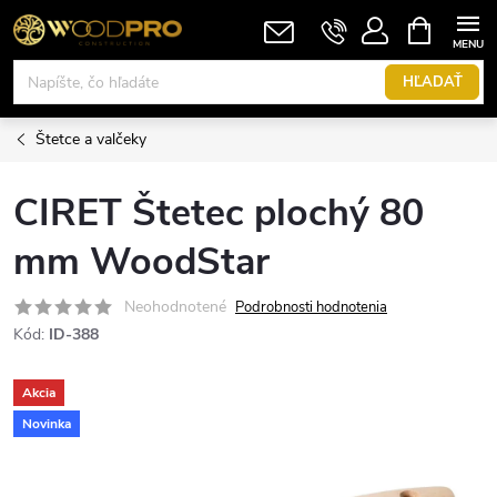
Prejsť
NÁKUPN
KOŠÍK
na
obsah
HĽADAŤ
Štetce a valčeky
CIRET Štetec plochý 80
mm WoodStar
Neohodnotené
Podrobnosti hodnotenia
Kód:
ID-388
Akcia
Novinka