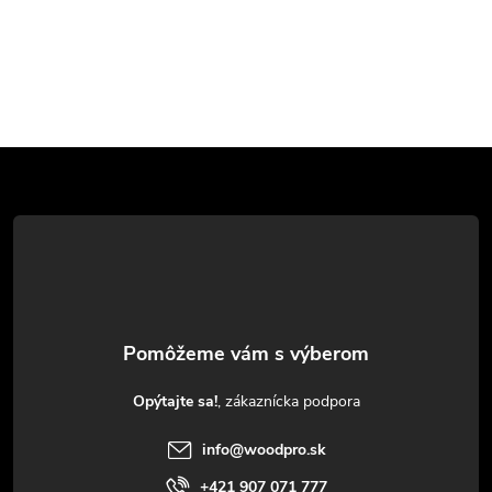
Z
á
p
ä
t
Opýtajte sa!
i
info
@
woodpro.sk
+421 907 071 777