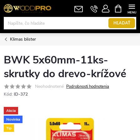
Prejsť
NÁKUPN
KOŠÍK
na
obsah
HĽADAŤ
Klimas blister
BWK 5x60mm-11ks-
skrutky do drevo-krížové
Neohodnotené
Podrobnosti hodnotenia
Kód:
ID-372
Akcia
Novinka
Tip