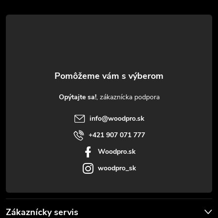
á
p
ä
t
Opýtajte sa!
i
info
@
woodpro.sk
e
+421 907 071 777
Woodpro.sk
woodpro_sk
Zákaznícky servis