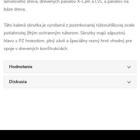
lamelového dreva, drevených panelov X-Lam a LVL a panelov na
báze dreva.
Táto kalená skrutka je vyrobená z pozinkovanej nízkouhlíkovej ocele
potiahnutej žltým ochranným náterom. Skrutky majú zápustnú
hlavu s PZ hniezdom, plný závit a špeciálny rezný hrot vhodný pre
spoje v drevených konštrukciách.
Hodnotenie
Diskusia
Z