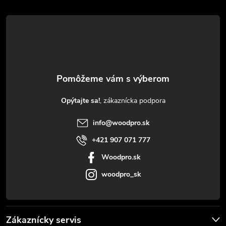
á
p
ä
t
Opýtajte sa!
i
info
@
woodpro.sk
e
+421 907 071 777
Woodpro.sk
woodpro_sk
Zákaznícky servis