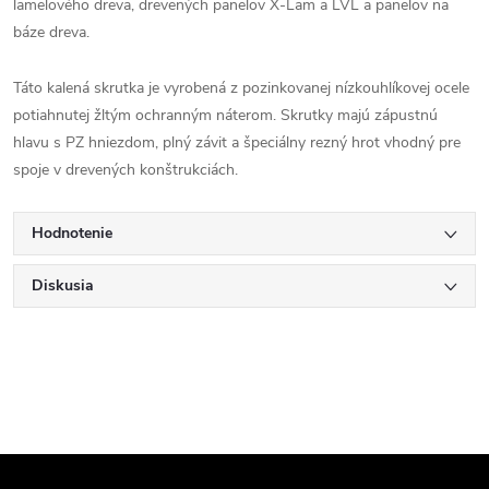
lamelového dreva, drevených panelov X-Lam a LVL a panelov na
báze dreva.
Táto kalená skrutka je vyrobená z pozinkovanej nízkouhlíkovej ocele
potiahnutej žltým ochranným náterom. Skrutky majú zápustnú
hlavu s PZ hniezdom, plný závit a špeciálny rezný hrot vhodný pre
spoje v drevených konštrukciách.
Hodnotenie
Diskusia
Z