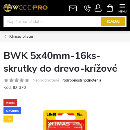
Prejsť
NÁKUPN
KOŠÍK
na
obsah
HĽADAŤ
Klimas blister
BWK 5x40mm-16ks-
skrutky do drevo-krížové
Neohodnotené
Podrobnosti hodnotenia
Kód:
ID-370
Akcia
Novinka
Tip