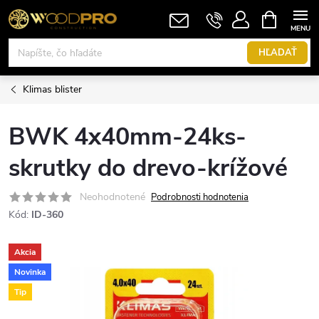
Prejsť
NÁKUPN
KOŠÍK
na
obsah
HĽADAŤ
Klimas blister
BWK 4x40mm-24ks-
skrutky do drevo-krížové
Neohodnotené
Podrobnosti hodnotenia
Kód:
ID-360
Akcia
Novinka
Tip