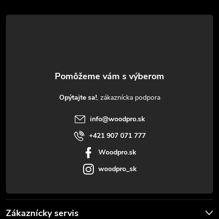
á
p
ä
t
Opýtajte sa!
i
info
@
woodpro.sk
e
+421 907 071 777
Woodpro.sk
woodpro_sk
Zákaznícky servis