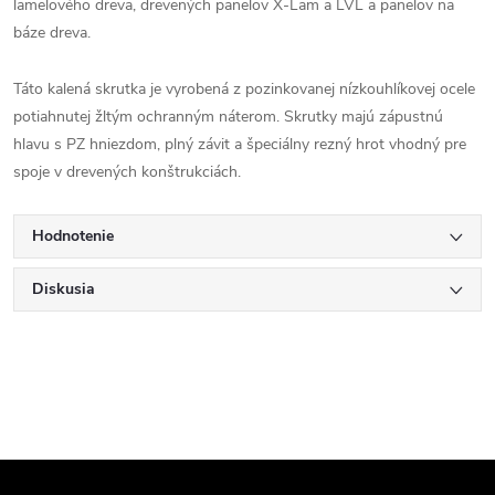
lamelového dreva, drevených panelov X-Lam a LVL a panelov na
báze dreva.
Táto kalená skrutka je vyrobená z pozinkovanej nízkouhlíkovej ocele
potiahnutej žltým ochranným náterom. Skrutky majú zápustnú
hlavu s PZ hniezdom, plný závit a špeciálny rezný hrot vhodný pre
spoje v drevených konštrukciách.
Hodnotenie
Diskusia
Z