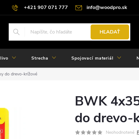
+421 907 071 777
info@woodpro.sk
HĽADAŤ
livo
Strecha
Spojovací materiál
N
 do drevo-krížové
BWK 4x35
do drevo-k
Neohodnotené
P