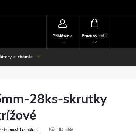
NÁKUPNÝ
KOŠÍK
Prázdny košík
Prihlásenie
átery a chémia
mm-28ks-skrutky
rížové
Kód:
ID-359
odrobnosti hodnotenia