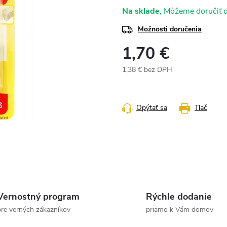
Na sklade
Možnosti doručenia
1,70 €
1,38 € bez DPH
Jednotková
cena:
Opýtať sa
Tlač
Vernostný program
Rýchle dodanie
pre verných zákazníkov
priamo k Vám domov