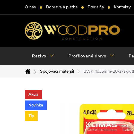
Prejsť
O nás
Doprava a platba
Predajňa
Kontakty
na
obsah
Rezivo
Profilované drevo
Pa
Spojovací materiál
BWK 4x35mm-28ks-skrutky
Domov
Akcia
Novinka
Tip