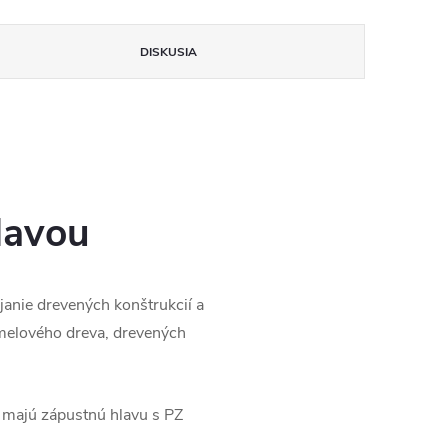
DISKUSIA
lavou
anie drevených konštrukcií a
amelového dreva, drevených
y majú zápustnú hlavu s PZ