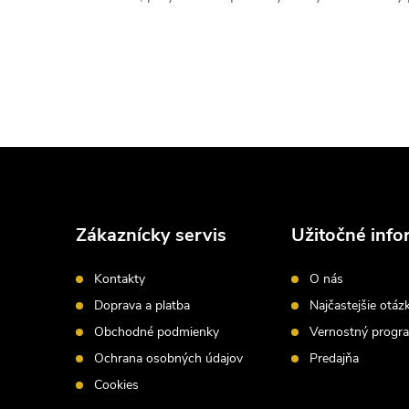
Z
á
Zákaznícky servis
Užitočné info
p
Kontakty
O nás
ä
Doprava a platba
Najčastejšie otáz
Obchodné podmienky
Vernostný progr
t
Ochrana osobných údajov
Predajňa
i
Cookies