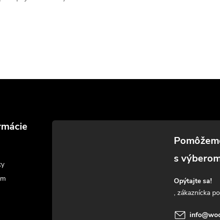
rmácie
ky
am
Opýtajte sa!
info
@
woo