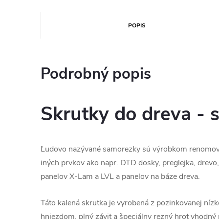
POPIS
Podrobný popis
Skrutky do dreva - 
Ľudovo nazývané samorezky sú výrobkom renomov
iných prvkov ako napr. DTD dosky, preglejka, drev
panelov X-Lam a LVL a panelov na báze dreva.
Táto kalená skrutka je vyrobená z pozinkovanej níz
hniezdom, plný závit a špeciálny rezný hrot vhodný