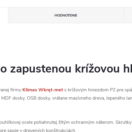
HODNOTENIE
so zapustenou krížovou h
anej firmy
Klimas
Wkręt-met
s krížovým hniezdom PZ pre spáj
o, MDF dosky, OSB dosky, vrátane masívneho dreva, lepeného l
kouhlíkovej ocele potiahnutej žltým ochranným náterom. Skrutk
 pre spoje v drevených konštrukciách.