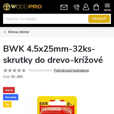
Prejsť
NÁKUPN
KOŠÍK
na
obsah
HĽADAŤ
Klimas blister
BWK 4.5x25mm-32ks-
skrutky do drevo-krížové
Neohodnotené
Podrobnosti hodnotenia
Kód:
ID-365
Akcia
Novinka
Tip