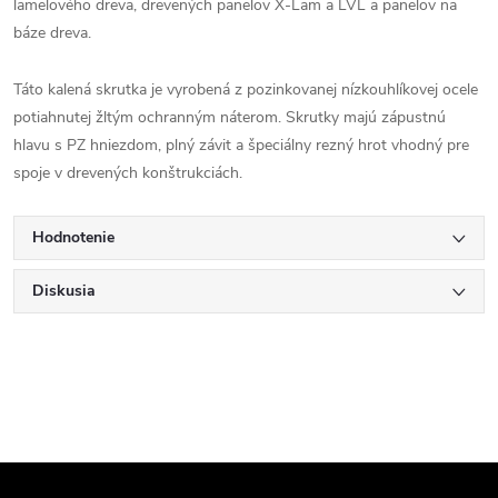
lamelového dreva, drevených panelov X-Lam a LVL a panelov na
báze dreva.
Táto kalená skrutka je vyrobená z pozinkovanej nízkouhlíkovej ocele
potiahnutej žltým ochranným náterom. Skrutky majú zápustnú
hlavu s PZ hniezdom, plný závit a špeciálny rezný hrot vhodný pre
spoje v drevených konštrukciách.
Hodnotenie
Diskusia
Z