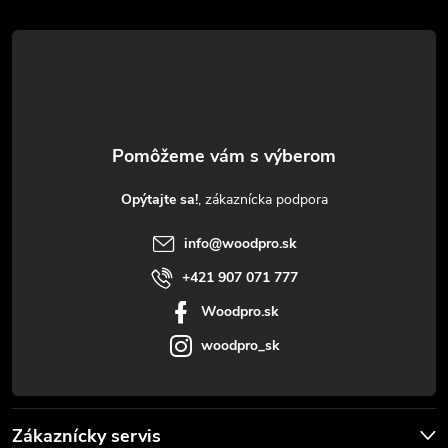
á
p
ä
t
Opýtajte sa!
i
info
@
woodpro.sk
e
+421 907 071 777
Woodpro.sk
woodpro_sk
Zákaznícky servis