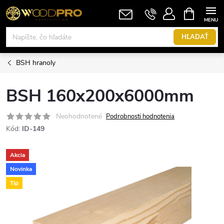
Prejsť
NÁKUPN
KOŠÍK
na
obsah
HĽADAŤ
BSH hranoly
BSH 160x200x6000mm
Neohodnotené
Podrobnosti hodnotenia
Kód:
ID-149
Akcia
Novinka
Tip