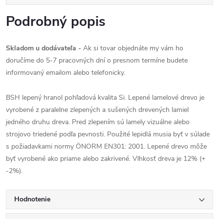
Podrobný popis
Skladom u dodávateľa -
Ak si tovar objednáte my vám ho
doručíme do 5-7 pracovných dní o presnom termíne budete
informovaný emailom alebo telefonicky.
BSH lepený hranol pohľadová kvalita Si.
Lepené lamelové drevo je
vyrobené z paralelne zlepených a sušených drevených lamiel
jedného druhu dreva. Pred zlepením sú lamely vizuálne alebo
strojovo triedené podľa pevnosti. Použité lepidlá musia byť v súlade
s požiadavkami normy ÖNORM EN301: 2001. Lepené drevo môže
byť vyrobené ako priame alebo zakrivené.
Vlhkosť dreva
je 12% (+
-2%).
Hodnotenie