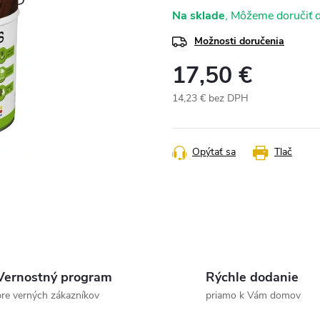
Na sklade
Možnosti doručenia
17,50 €
14,23 € bez DPH
Jednotková
cena:
Opýtať sa
Tlač
Vernostný program
Rýchle dodanie
pre verných zákazníkov
priamo k Vám domov