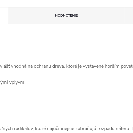
HODNOTENIE
 zvlášť vhodná na ochranu dreva, ktoré je vystavené horším pov
nými vplyvmi
oľných radikálov, ktoré najúčinnejšie zabraňujú rozpadu náteru