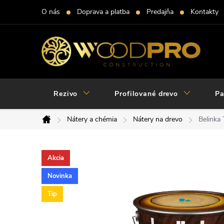
Prejsť
O nás
Doprava a platba
Predajňa
Kontakty
na
obsah
Rezivo
Profilované drevo
Pa
Nátery a chémia
Nátery na drevo
Belinka
Domov
Akcia
Novinka
Tip