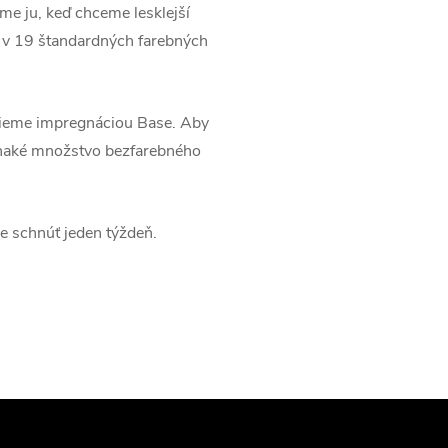
eme ju, keď chceme lesklejší
o v 19 štandardných farebných
rieme impregnáciou Base. Aby
vnaké množstvo bezfarebného
e schnúť jeden týždeň.