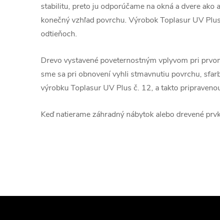
stabilitu, preto ju odporúčame na okná a dvere ako a
konečný vzhľad povrchu. Výrobok Toplasur UV Plus 
odtieňoch.
Drevo vystavené poveternostným vplyvom pri prvom
sme sa pri obnovení vyhli stmavnutiu povrchu, sf
výrobku Toplasur UV Plus č. 12, a takto pripraven
Keď natierame záhradný nábytok alebo drevené prvk
Z