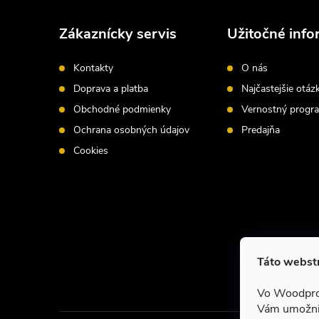
á
Zákaznícky servis
Užitočné info
p
Kontakty
O nás
ä
Doprava a platba
Najčastejšie otáz
Obchodné podmienky
Vernostný progr
t
Ochrana osobných údajov
Predajňa
i
Cookies
e
Táto webstr
Vo Woodpro
Vám umožnil