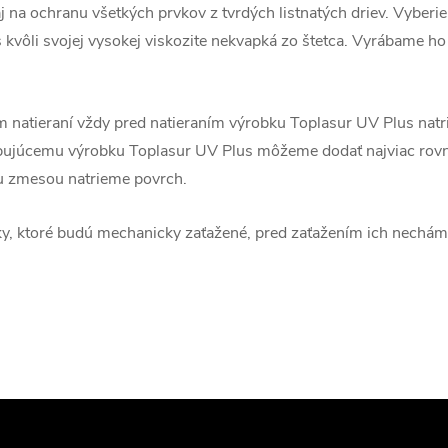
j na ochranu všetkých prvkov z tvrdých listnatých driev. Vyberi
kvôli svojej vysokej viskozite nekvapká zo štetca. Vyrábame h
 natieraní vždy pred natieraním výrobku Toplasur UV Plus nat
arbujúcemu výrobku Toplasur UV Plus môžeme dodať najviac ro
ou zmesou natrieme povrch.
y, ktoré budú mechanicky zaťažené, pred zaťažením ich nechám