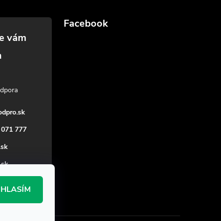
Facebook
dpro.sk
 071 777
.sk
_sk
HLASÍM