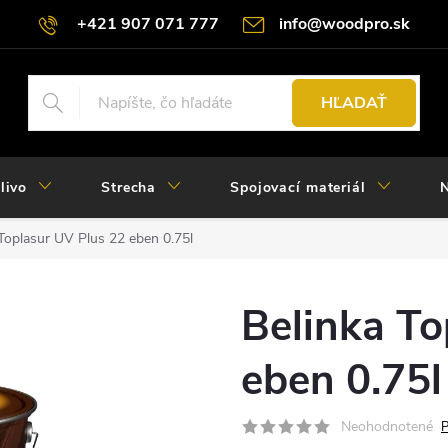
+421 907 071 777
info@woodpro.sk
HĽADAŤ
livo
Strecha
Spojovací materiál
N
 Toplasur UV Plus 22 eben 0.75l
Belinka To
eben 0.75l
Neohodnotené
P