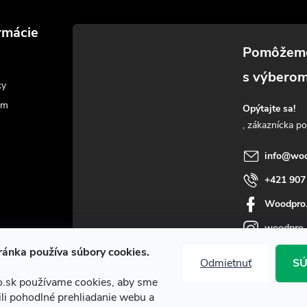
rmácie
ky
am
Opýtajte sa!
info
@
woo
+421 907
Woodpro
woodpro
ánka používa súbory cookies.
Odmietnuť
SÚ
.sk používame cookies, aby sme
i pohodlné prehliadanie webu a