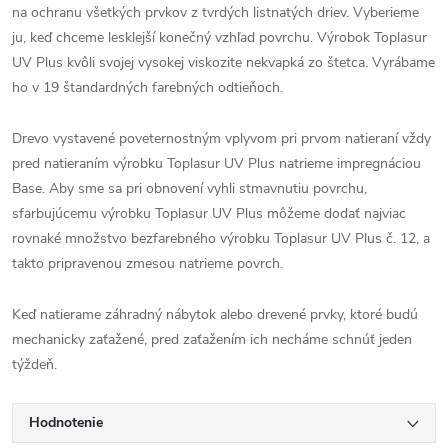
na ochranu všetkých prvkov z tvrdých listnatých driev. Vyberieme
ju, keď chceme lesklejší konečný vzhľad povrchu. Výrobok Toplasur
UV Plus kvôli svojej vysokej viskozite nekvapká zo štetca. Vyrábame
ho v 19 štandardných farebných odtieňoch.
Drevo vystavené poveternostným vplyvom pri prvom natieraní vždy
pred natieraním výrobku Toplasur UV Plus natrieme impregnáciou
Base. Aby sme sa pri obnovení vyhli stmavnutiu povrchu,
sfarbujúcemu výrobku Toplasur UV Plus môžeme dodať najviac
rovnaké množstvo bezfarebného výrobku Toplasur UV Plus č. 12, a
takto pripravenou zmesou natrieme povrch.
Keď natierame záhradný nábytok alebo drevené prvky, ktoré budú
mechanicky zaťažené, pred zaťažením ich necháme schnúť jeden
týždeň.
Hodnotenie