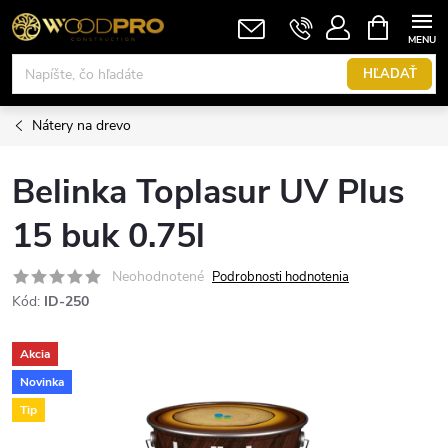
Prejsť
NÁKUPN
KOŠÍK
na
obsah
HĽADAŤ
Nátery na drevo
Belinka Toplasur UV Plus
15 buk 0.75l
Neohodnotené
Podrobnosti hodnotenia
Kód:
ID-250
Akcia
Novinka
Tip