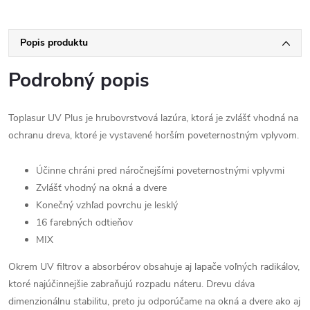
Popis produktu
Podrobný popis
Toplasur UV Plus je hrubovrstvová lazúra, ktorá je zvlášť vhodná na
ochranu dreva, ktoré je vystavené horším poveternostným vplyvom.
Účinne chráni pred náročnejšími poveternostnými vplyvmi
Zvlášť vhodný na okná a dvere
Konečný vzhľad povrchu je lesklý
16 farebných odtieňov
MIX
Okrem UV filtrov a absorbérov obsahuje aj lapače voľných radikálov,
ktoré najúčinnejšie zabraňujú rozpadu náteru. Drevu dáva
dimenzionálnu stabilitu, preto ju odporúčame na okná a dvere ako aj