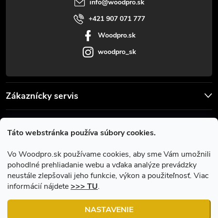
i
info
@
woodpro.sk
e
+421 907 071 777
Woodpro.sk
woodpro_sk
Zákaznícky servis
Užitočné informácie
Táto webstránka používa súbory cookies.
Facebook
Vo Woodpro.sk používame cookies, aby sme Vám umožnili
pohodlné prehliadanie webu a vďaka analýze prevádzky
neustále zlepšovali jeho funkcie, výkon a použiteľnosť. Viac
informácií nájdete
>>> TU
.
NASTAVENIE