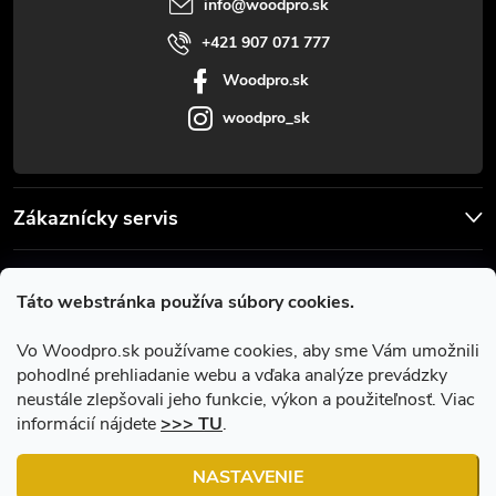
i
info
@
woodpro.sk
e
+421 907 071 777
Woodpro.sk
woodpro_sk
Zákaznícky servis
Užitočné informácie
Táto webstránka používa súbory cookies.
Facebook
Vo Woodpro.sk používame cookies, aby sme Vám umožnili
pohodlné prehliadanie webu a vďaka analýze prevádzky
neustále zlepšovali jeho funkcie, výkon a použiteľnosť. Viac
informácií nájdete
>>> TU
.
NASTAVENIE