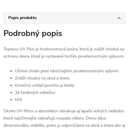
Popis produktu
Podrobný popis
Toplasur UV Plus je hrubovrstvová lazúra, ktorá je zvlášť vhodná na
ochranu dreva, ktoré je vystavené horším poveternostným vplyvom.
Účinne chráni pred náročnejšími poveternostnými vplyvmi
Zvlášť vhodný na okná a dvere
Konečný vzhľad povrchu je lesklý
16 farebných odtieňov
MIX
Okrem UV filtrov a absorbérov obsahuje aj lapače voľných radikálov,
ktoré najúčinnejšie zabraňujú rozpadu náteru. Drevu dáva
dimenzionálnu stabilitu, preto ju odporúčame na okná a dvere ako aj