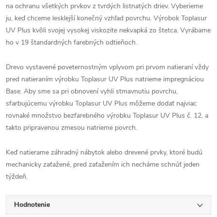
na ochranu všetkých prvkov z tvrdých listnatých driev. Vyberieme
ju, keď chceme lesklejší konečný vzhľad povrchu. Výrobok Toplasur
UV Plus kvôli svojej vysokej viskozite nekvapká zo štetca. Vyrábame
ho v 19 štandardných farebných odtieňoch.
Drevo vystavené poveternostným vplyvom pri prvom natieraní vždy
pred natieraním výrobku Toplasur UV Plus natrieme impregnáciou
Base. Aby sme sa pri obnovení vyhli stmavnutiu povrchu,
sfarbujúcemu výrobku Toplasur UV Plus môžeme dodať najviac
rovnaké množstvo bezfarebného výrobku Toplasur UV Plus č. 12, a
takto pripravenou zmesou natrieme povrch.
Keď natierame záhradný nábytok alebo drevené prvky, ktoré budú
mechanicky zaťažené, pred zaťažením ich necháme schnúť jeden
týždeň.
Hodnotenie