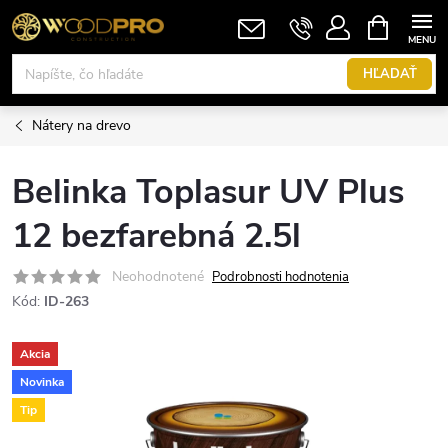
Prejsť
NÁKUPN
KOŠÍK
na
obsah
HĽADAŤ
Nátery na drevo
Belinka Toplasur UV Plus
12 bezfarebná 2.5l
Neohodnotené
Podrobnosti hodnotenia
Kód:
ID-263
Akcia
Novinka
Tip