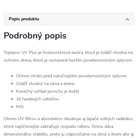
Popis produktu
Podrobný popis
Toplasur UV Plus je hrubovrstvová lazúra, ktorá je zvlášť vhodná na
ochranu dreva, ktoré je vystavené horším poveternostným vplyvom.
Účinne chráni pred náročnejšími poveternostnými vplyvmi
Zvlášť vhodný na okná a dvere
Konečný vzhľad povrchu je lesklý
16 farebných odtieňov
MIX
Okrem UV filtrov a absorbérov obsahuje aj lapače voľných radikálov,
ktoré najúčinnejšie zabraňujú rozpadu náteru. Drevu dáva
dimenzionálnu stabilitu, preto ju odporúčame na okná a dvere ako aj