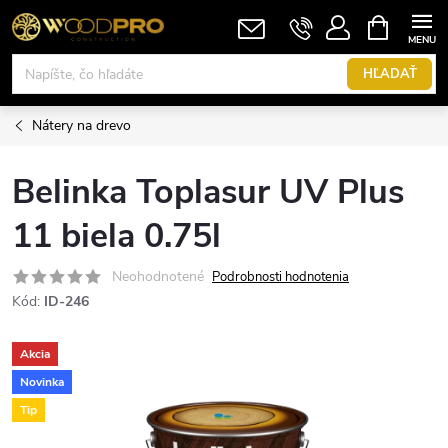
Prejsť
NÁKUPN
KOŠÍK
na
obsah
HĽADAŤ
Nátery na drevo
Belinka Toplasur UV Plus
11 biela 0.75l
Neohodnotené
Podrobnosti hodnotenia
Kód:
ID-246
Akcia
Novinka
Tip