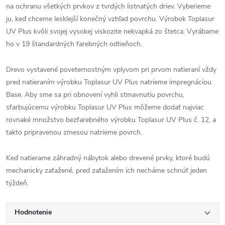
na ochranu všetkých prvkov z tvrdých listnatých driev. Vyberieme
ju, keď chceme lesklejší konečný vzhľad povrchu. Výrobok Toplasur
UV Plus kvôli svojej vysokej viskozite nekvapká zo štetca. Vyrábame
ho v 19 štandardných farebných odtieňoch.
Drevo vystavené poveternostným vplyvom pri prvom natieraní vždy
pred natieraním výrobku Toplasur UV Plus natrieme impregnáciou
Base. Aby sme sa pri obnovení vyhli stmavnutiu povrchu,
sfarbujúcemu výrobku Toplasur UV Plus môžeme dodať najviac
rovnaké množstvo bezfarebného výrobku Toplasur UV Plus č. 12, a
takto pripravenou zmesou natrieme povrch.
Keď natierame záhradný nábytok alebo drevené prvky, ktoré budú
mechanicky zaťažené, pred zaťažením ich necháme schnúť jeden
týždeň.
Hodnotenie