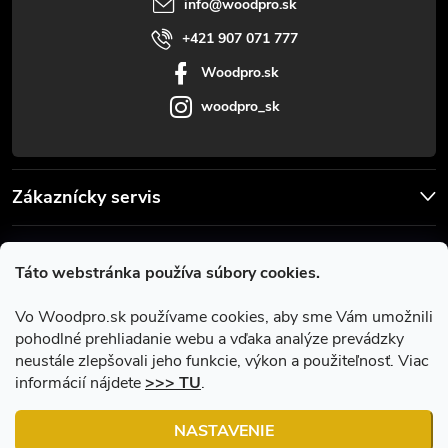
i
info
@
woodpro.sk
e
+421 907 071 777
Woodpro.sk
woodpro_sk
Zákaznícky servis
Užitočné informácie
Táto webstránka používa súbory cookies.
Facebook
Vo Woodpro.sk používame cookies, aby sme Vám umožnili
pohodlné prehliadanie webu a vďaka analýze prevádzky
neustále zlepšovali jeho funkcie, výkon a použiteľnosť. Viac
informácií nájdete
>>> TU
.
NASTAVENIE