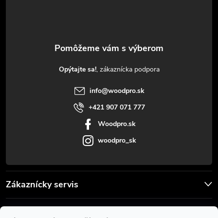
p
ä
t
Opýtajte sa!
i
info
@
woodpro.sk
e
+421 907 071 777
Woodpro.sk
woodpro_sk
Zákaznícky servis
Užitočné informácie