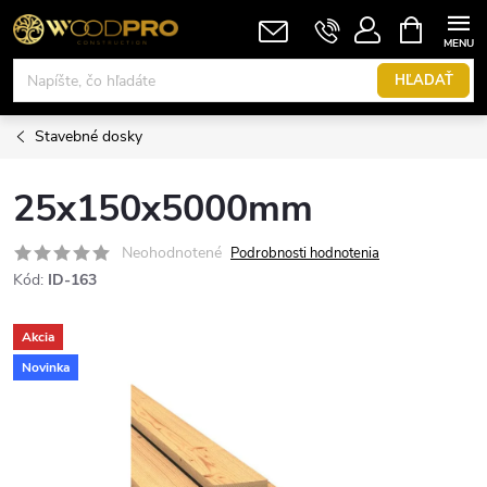
Prejsť
NÁKUPN
KOŠÍK
na
obsah
HĽADAŤ
Stavebné dosky
25x150x5000mm
Neohodnotené
Podrobnosti hodnotenia
Kód:
ID-163
Akcia
Novinka