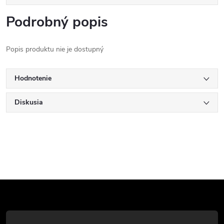
Podrobný popis
Popis produktu nie je dostupný
Hodnotenie
Diskusia
Z
á