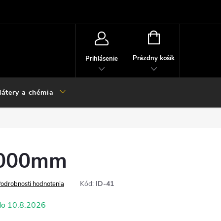
NÁKUPNÝ
KOŠÍK
Prázdny košík
Prihlásenie
átery a chémia
4000mm
Kód:
ID-41
odrobnosti hodnotenia
10.8.2026