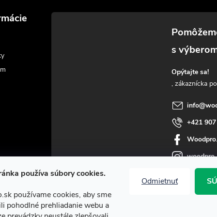
rmácie
ky
am
Opýtajte sa!
info
@
woo
+421 907
Woodpro
woodpro
ánka používa súbory cookies.
Odmietnuť
SÚ
.sk používame cookies, aby sme
i pohodlné prehliadanie webu a
e prevádzky neustále zlepšovali