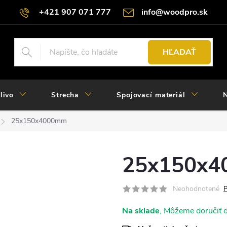
+421 907 071 777
info@woodpro.sk
HĽADAŤ
livo
Strecha
Spojovací materiál
N
25x150x4000mm
25x150x
Neohodnotené
P
Na sklade