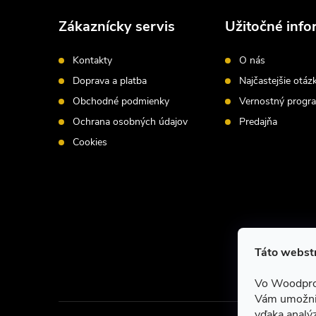
á
Zákaznícky servis
Užitočné info
p
Kontakty
O nás
ä
Doprava a platba
Najčastejšie otáz
Obchodné podmienky
Vernostný progr
t
Ochrana osobných údajov
Predajňa
i
Cookies
e
Táto webstr
Vo Woodpro
Vám umožnil
vďaka analýz