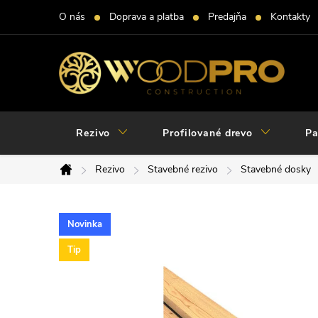
Prejsť
O nás
Doprava a platba
Predajňa
Kontakty
na
obsah
Rezivo
Profilované drevo
Pa
Rezivo
Stavebné rezivo
Stavebné dosky
Domov
Novinka
Tip