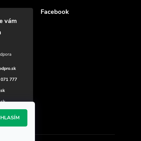
Facebook
dpro.sk
 071 777
.sk
_sk
HLASÍM