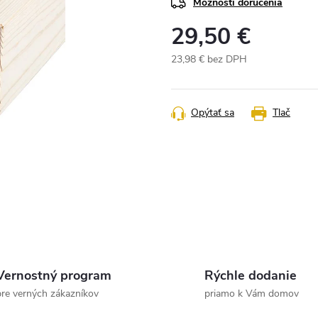
Možnosti doručenia
29,50 €
23,98 € bez DPH
Jednotková
cena:
Opýtať sa
Tlač
Vernostný program
Rýchle dodanie
pre verných zákazníkov
priamo k Vám domov