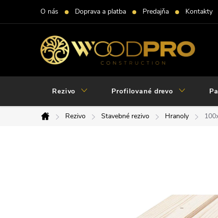
Prejsť
O nás
Doprava a platba
Predajňa
Kontakty
na
obsah
Rezivo
Profilované drevo
Pa
Rezivo
Stavebné rezivo
Hranoly
100
Domov