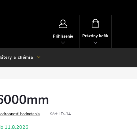
NÁKUPNÝ
KOŠÍK
Prázdny košík
Prihlásenie
átery a chémia
x6000mm
Kód:
ID-14
odrobnosti hodnotenia
11.8.2026