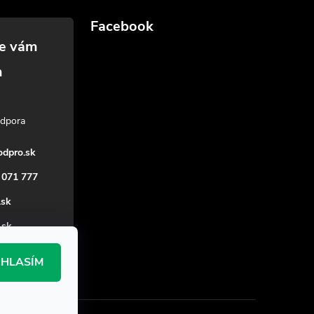
Facebook
dpro.sk
 071 777
.sk
_sk
HLASÍM