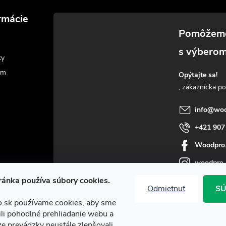
rmácie
ky
am
Opýtajte sa!
info
@
woo
+421 907
Woodpro
woodpro
ánka používa súbory cookies.
Odmietnuť
SÚ
.sk používame cookies, aby sme
i pohodlné prehliadanie webu a
e prevádzky neustále zlepšovali