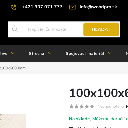
+421 907 071 777
info@woodpro.sk
HĽADAŤ
livo
Strecha
Spojovací materiál
N
x100x6000mm
100x100
Neohodnotené
P
Na sklade