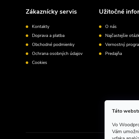
á
Zákaznícky servis
Užitočné info
p
Kontakty
O nás
ä
Doprava a platba
Najčastejšie otáz
Obchodné podmienky
Vernostný progr
t
Ochrana osobných údajov
Predajňa
i
Cookies
e
Táto webstr
Vo Woodpro
Vám umožnil
vďaka analýz